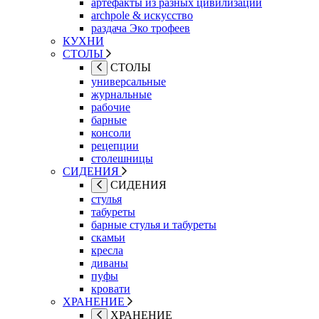
артефакты из разных цивилизаций
archpole & искусство
раздача Эко трофеев
КУХНИ
СТОЛЫ
СТОЛЫ
универсальные
журнальные
рабочие
барные
консоли
рецепции
столешницы
СИДЕНИЯ
СИДЕНИЯ
стулья
табуреты
барные стулья и табуреты
скамьи
кресла
диваны
пуфы
кровати
ХРАНЕНИЕ
ХРАНЕНИЕ