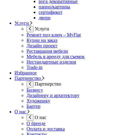
рога декоративные
панно/картины
сертификот
двери
Услуги
Услуги
Ремонт под ключ – MyFlat
Кухни на заказ
Дизайн проект
Реставрация мебели
Мебель в аренду для съемок
Нестандартные изделия
Trade-in
Избранное
Партнерство
Партнерство
Бизнесу
Дизайнеру и архитектору
Художнику
Бартер
О нас
О нас
О бренде
Оплата и доставка
Контакты