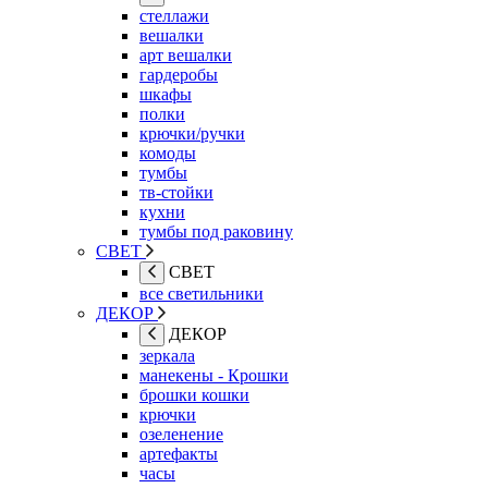
стеллажи
вешалки
арт вешалки
гардеробы
шкафы
полки
крючки/ручки
комоды
тумбы
тв-стойки
кухни
тумбы под раковину
СВЕТ
СВЕТ
все светильники
ДЕКОР
ДЕКОР
зеркала
манекены - Крошки
брошки кошки
крючки
озеленение
артефакты
часы