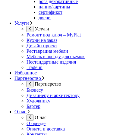
рога декоративные
панно/картины
сертификот
двери
Услуги
Услуги
Ремонт под ключ – MyFlat
Кухни на заказ
Дизайн проект
Реставрация мебели
Мебель в аренду для съемок
Нестандартные изделия
Trade-in
Избранное
Партнерство
Партнерство
Бизнесу
Дизайнеру и архитектору
Художнику
Бартер
О нас
О нас
О бренде
Оплата и доставка
Контакты