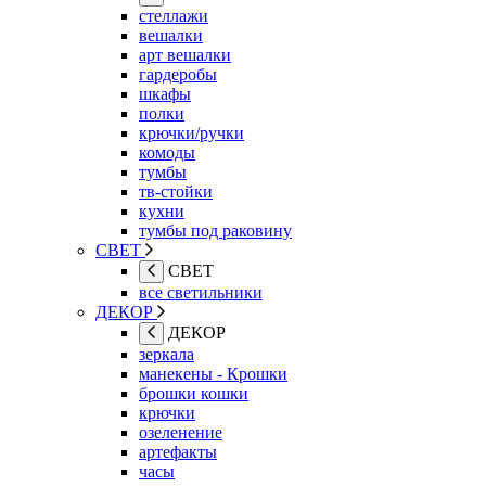
стеллажи
вешалки
арт вешалки
гардеробы
шкафы
полки
крючки/ручки
комоды
тумбы
тв-стойки
кухни
тумбы под раковину
СВЕТ
СВЕТ
все светильники
ДЕКОР
ДЕКОР
зеркала
манекены - Крошки
брошки кошки
крючки
озеленение
артефакты
часы