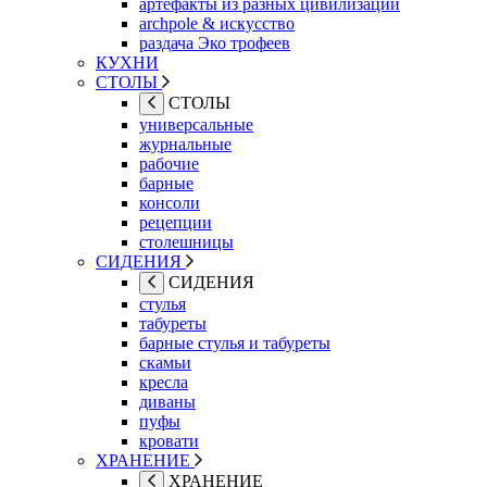
артефакты из разных цивилизаций
archpole & искусство
раздача Эко трофеев
КУХНИ
СТОЛЫ
СТОЛЫ
универсальные
журнальные
рабочие
барные
консоли
рецепции
столешницы
СИДЕНИЯ
СИДЕНИЯ
стулья
табуреты
барные стулья и табуреты
скамьи
кресла
диваны
пуфы
кровати
ХРАНЕНИЕ
ХРАНЕНИЕ