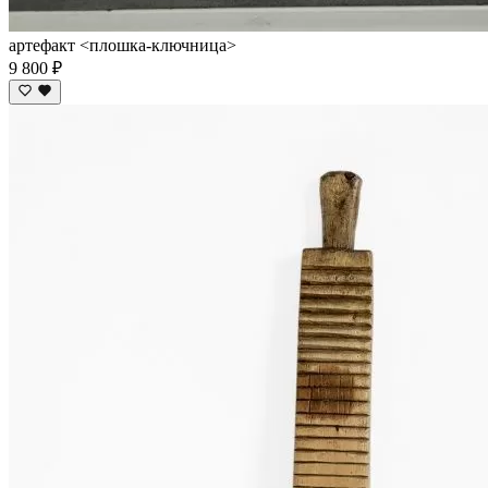
артефакт <плошка-ключница>
9 800 ₽