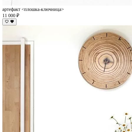
артефакт <плошка-ключница>
11 000 ₽