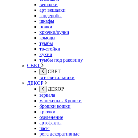
вешалки
арт вешалки
гардеробы
шкафы
полки
крючки/ручки
комоды
тумбы
тв-стойки
кухни
тумбы под раковину
СВЕТ
СВЕТ
все светильники
ДЕКОР
ДЕКОР
зеркала
манекены - Крошки
брошки кошки
крючки
озеленение
артефакты
часы
рога декоративные