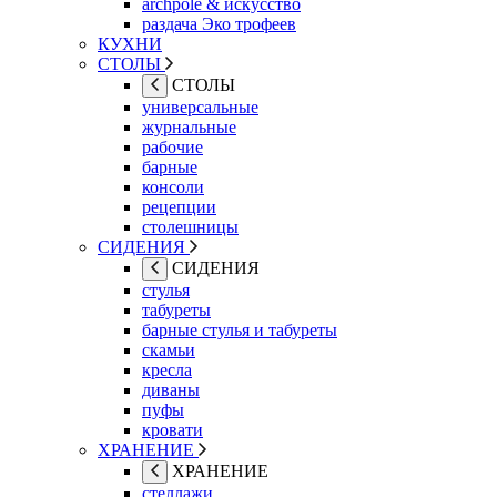
archpole & искусство
раздача Эко трофеев
КУХНИ
СТОЛЫ
СТОЛЫ
универсальные
журнальные
рабочие
барные
консоли
рецепции
столешницы
СИДЕНИЯ
СИДЕНИЯ
стулья
табуреты
барные стулья и табуреты
скамьи
кресла
диваны
пуфы
кровати
ХРАНЕНИЕ
ХРАНЕНИЕ
стеллажи