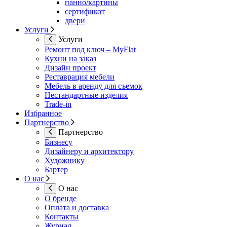
панно/картины
сертификот
двери
Услуги
Услуги
Ремонт под ключ – MyFlat
Кухни на заказ
Дизайн проект
Реставрация мебели
Мебель в аренду для съемок
Нестандартные изделия
Trade-in
Избранное
Партнерство
Партнерство
Бизнесу
Дизайнеру и архитектору
Художнику
Бартер
О нас
О нас
О бренде
Оплата и доставка
Контакты
Журнал