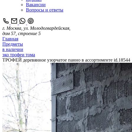
Вакансии
Вопросы и ответы
г. Москва, ул. Молодогвардейская,
дом 57, строение 5
Главная
Предметы
в наличии
эко трофеи тома
ТРОФЕЙ деревянное узорчатое панно в ассортименте id.18544