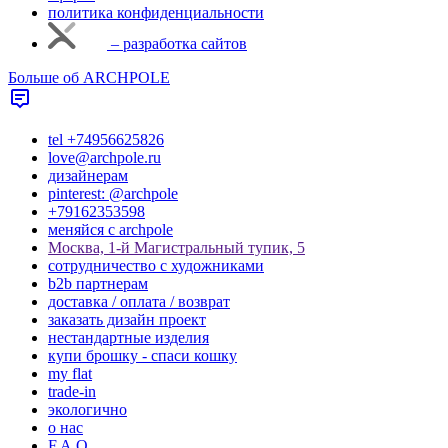
политика конфиденциальности
– разработка сайтов
Больше об ARCHPOLE
tel +74956625826
love@archpole.ru
дизайнерам
pinterest: @archpole
+79162353598
меняйся с аrchpole
Москва, 1-й Магистральный тупик, 5
cотрудничество с художниками
b2b партнерам
доставка / оплата / возврат
заказать дизайн проект
нестандартные изделия
купи брошку - спаси кошку
my flat
trade-in
экологично
о нас
F.A.Q.