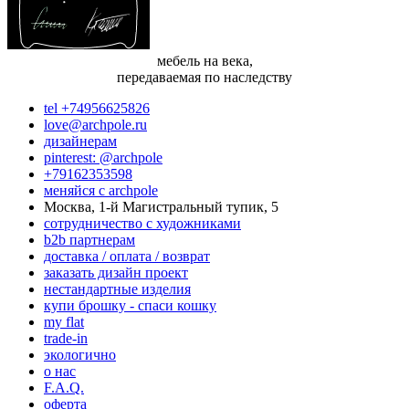
мебель на века,
передаваемая по наследству
tel +74956625826
love@archpole.ru
дизайнерам
pinterest: @archpole
+79162353598
меняйся с аrchpole
Москва, 1-й Магистральный тупик, 5
cотрудничество с художниками
b2b партнерам
доставка / оплата / возврат
заказать дизайн проект
нестандартные изделия
купи брошку - спаси кошку
my flat
trade-in
экологично
о нас
F.A.Q.
оферта