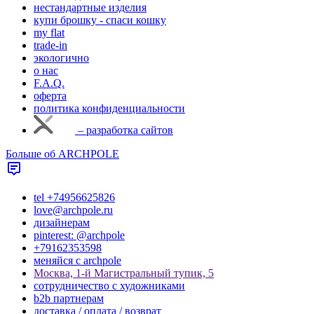
нестандартные изделия
купи брошку - спаси кошку
my flat
trade-in
экологично
о нас
F.A.Q.
оферта
политика конфиденциальности
– разработка сайтов
Больше об ARCHPOLE
tel +74956625826
love@archpole.ru
дизайнерам
pinterest: @archpole
+79162353598
меняйся с аrchpole
Москва, 1-й Магистральный тупик, 5
cотрудничество с художниками
b2b партнерам
доставка / оплата / возврат