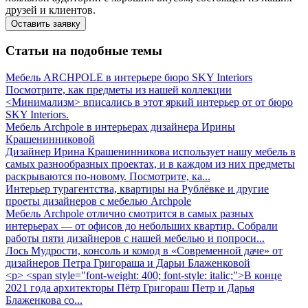
друзей и клиентов.
Оставить заявку
Статьи на подобные темы
Мебель ARCHPOLE в интерьере бюро SKY Interiors
Посмотрите, как предметы из нашей коллекции
<Минимализм> вписались в этот яркий интерьер от от бюро
SKY Interiors.
Мебель Archpole в интерьерах дизайнера Ирины
Крашенинниковой
Дизайнер Ирина Крашенинникова использует нашу мебель в
самых разнообразных проектах, и в каждом из них предметы
раскрываются по-новому. Посмотрите, ка...
Интерьер турагентства, квартиры на Рублёвке и другие
проеты дизайнеров с мебелью Archpole
Мебель Archpole отлично смотрится в самых разных
интерьерах — от офисов до небольших квартир. Собрали
работы пяти дизайнеров с нашей мебелью и попроси...
Лось Мудрости, консоль и комод в «Современной даче» от
дизайнеров Петра Григораша и Дарьи Блаженковой
<p> <span style="font-weight: 400; font-style: italic;">В конце
2021 года архитекторы Пётр Григораш Петр и Дарья
Блаженкова со...