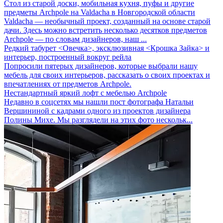
Стол из старой доски, мобильная кухня, пуфы и другие
предметы Archpole на Valdacha в Новгородской области
Valdacha — необычный проект, созданный на основе старой
дачи. Здесь можно встретить несколько десятков предметов
Archpole — по словам дизайнеров, наш ...
Редкий табурет <Овечка>, эксклюзивная <Крошка Зайка> и
интерьер, построенный вокруг рейла
Попросили пятерых дизайнеров, которые выбрали нашу
мебель для своих интерьеров, рассказать о своих проектах и
впечатлениях от предметов Archpole.
Нестандартный яркий лофт с мебелью Archpole
Недавно в соцсетях мы нашли пост фотографа Натальи
Вершининой с кадрами одного из проектов дизайнера
Полины Михе. Мы разглядели на этих фото нескольк...