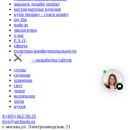
заказать дизайн проект
нестандартные изделия
купи брошку - спаси кошку
my flat
trade-in
экологично
о нас
F.A.Q.
оферта
политика конфиденциальности
– разработка сайтов
столы
сидения
хранение
свет
декор
коллекции
хиты
кухня
8 (495) 662-58-26
love@archpole.ru
г. москва,ул. Электрозаводская, 21