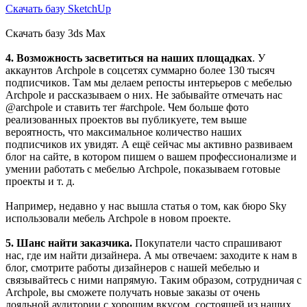
Скачать базу SketchUp
Скачать базу 3ds Max
4. Возможность засветиться на наших площадках
. У
аккаунтов Archpole в соцсетях суммарно более 130 тысяч
подписчиков. Там мы делаем репосты интерьеров с мебелью
Archpole и рассказываем о них. Не забывайте отмечать нас
@archpole и ставить тег #archpole. Чем больше фото
реализованных проектов вы публикуете, тем выше
вероятность, что максимальное количество наших
подписчиков их увидят. А ещё сейчас мы активно развиваем
блог на сайте, в котором пишем о вашем профессионализме и
умении работать с мебелью Archpole, показываем готовые
проекты и т. д.
Например, недавно у нас вышла статья о том, как бюро Sky
использовали мебель Archpole в новом проекте.
5. Шанс найти заказчика.
Покупатели часто спрашивают
нас, где им найти дизайнера. А мы отвечаем: заходите к нам в
блог, смотрите работы дизайнеров с нашей мебелью и
связывайтесь с ними напрямую. Таким образом, сотрудничая с
Archpole, вы сможете получать новые заказы от очень
лояльной аудитории с хорошим вкусом, состоящей из наших