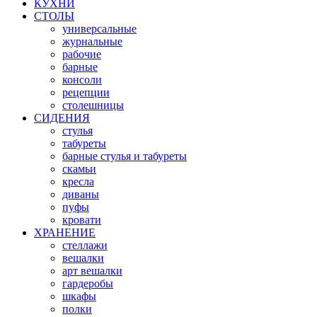
КУХНИ
СТОЛЫ
универсальные
журнальные
рабочие
барные
консоли
рецепции
столешницы
СИДЕНИЯ
стулья
табуреты
барные стулья и табуреты
скамьи
кресла
диваны
пуфы
кровати
ХРАНЕНИЕ
стеллажи
вешалки
арт вешалки
гардеробы
шкафы
полки