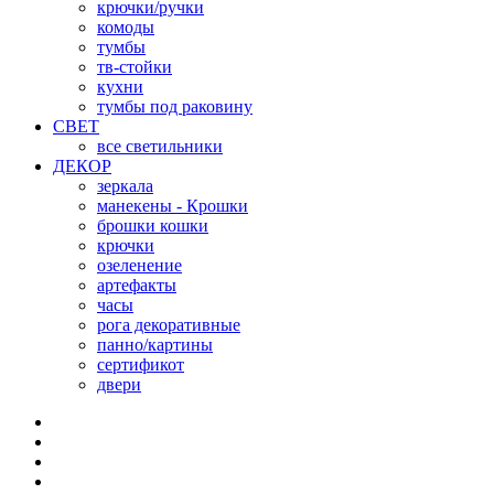
крючки/ручки
комоды
тумбы
тв-стойки
кухни
тумбы под раковину
СВЕТ
все светильники
ДЕКОР
зеркала
манекены - Крошки
брошки кошки
крючки
озеленение
артефакты
часы
рога декоративные
панно/картины
сертификот
двери