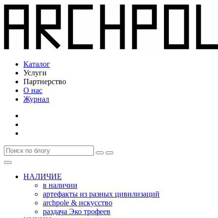
Каталог
Услуги
Партнерство
О нас
Журнал
НАЛИЧИЕ
в наличии
артефакты из разных цивилизаций
archpole & искусство
раздача Эко трофеев