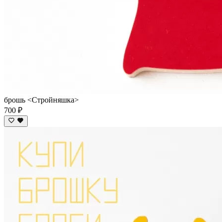
брошь <Стройняшка>
700 ₽