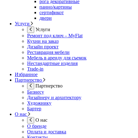
рога декоративные
панно/картины
сертификот
двери
Услуги
Услуги
Ремонт под ключ – MyFlat
Кухни на заказ
Дизайн проект
Реставрация мебели
Мебель в аренду для съемок
Нестандартные изделия
Trade-in
Избранное
Партнерство
Партнерство
Бизнесу
Дизайнеру и архитектору
Художнику
Бартер
О нас
О нас
О бренде
Оплата и доставка
Контакты