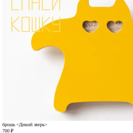
брошь <Дикий зверь>
700 ₽