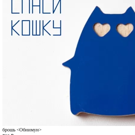
брошь <Обнимун>