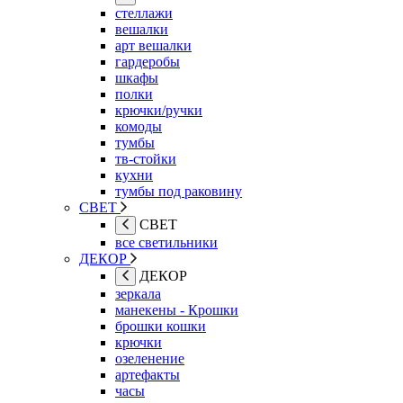
стеллажи
вешалки
арт вешалки
гардеробы
шкафы
полки
крючки/ручки
комоды
тумбы
тв-стойки
кухни
тумбы под раковину
СВЕТ
СВЕТ
все светильники
ДЕКОР
ДЕКОР
зеркала
манекены - Крошки
брошки кошки
крючки
озеленение
артефакты
часы