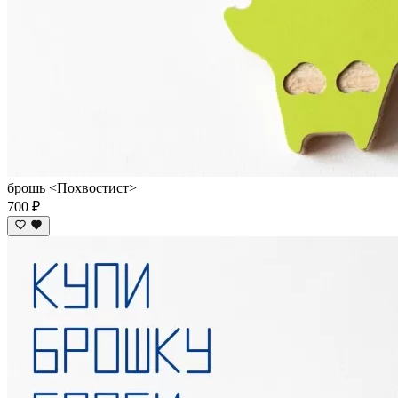
брошь <Похвостист>
700 ₽