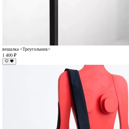
вешалка <Треугольник>
1 400 ₽