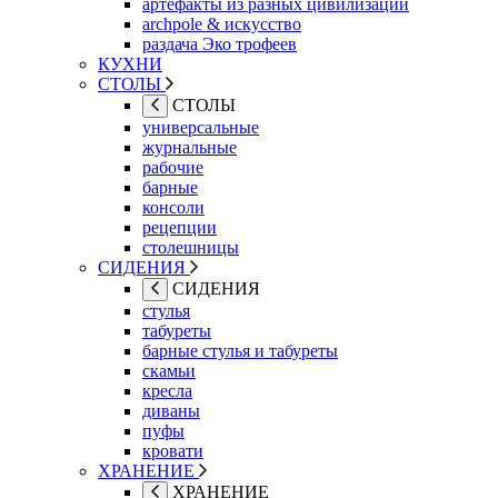
артефакты из разных цивилизаций
archpole & искусство
раздача Эко трофеев
КУХНИ
СТОЛЫ
СТОЛЫ
универсальные
журнальные
рабочие
барные
консоли
рецепции
столешницы
СИДЕНИЯ
СИДЕНИЯ
стулья
табуреты
барные стулья и табуреты
скамьи
кресла
диваны
пуфы
кровати
ХРАНЕНИЕ
ХРАНЕНИЕ