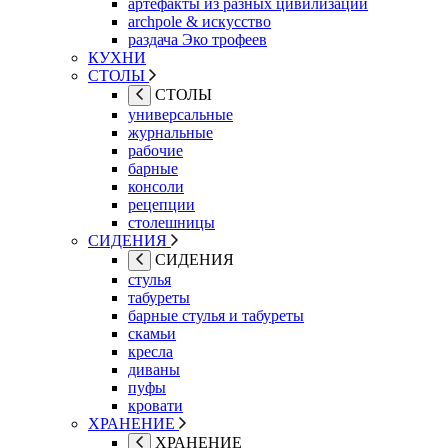
артефакты из разных цивилизаций
archpole & искусство
раздача Эко трофеев
КУХНИ
СТОЛЫ
СТОЛЫ
универсальные
журнальные
рабочие
барные
консоли
рецепции
столешницы
СИДЕНИЯ
СИДЕНИЯ
стулья
табуреты
барные стулья и табуреты
скамьи
кресла
диваны
пуфы
кровати
ХРАНЕНИЕ
ХРАНЕНИЕ