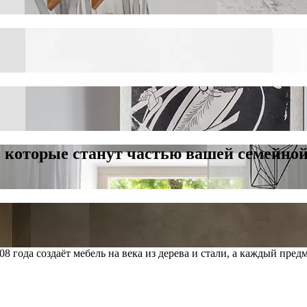
которые станут частью вашей семейной
 года создаёт мебель на века из дерева и стали, а каждый пред