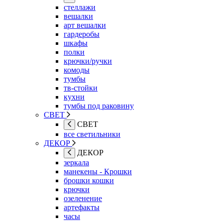
стеллажи
вешалки
арт вешалки
гардеробы
шкафы
полки
крючки/ручки
комоды
тумбы
тв-стойки
кухни
тумбы под раковину
СВЕТ
СВЕТ
все светильники
ДЕКОР
ДЕКОР
зеркала
манекены - Крошки
брошки кошки
крючки
озеленение
артефакты
часы