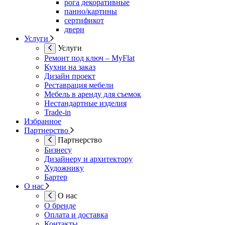
рога декоративные
панно/картины
сертификот
двери
Услуги
Услуги
Ремонт под ключ – MyFlat
Кухни на заказ
Дизайн проект
Реставрация мебели
Мебель в аренду для съемок
Нестандартные изделия
Trade-in
Избранное
Партнерство
Партнерство
Бизнесу
Дизайнеру и архитектору
Художнику
Бартер
О нас
О нас
О бренде
Оплата и доставка
Контакты