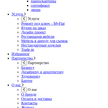
панно/картины
сертификот
двери
Услуги
Услуги
Ремонт под ключ – MyFlat
Кухни на заказ
Дизайн проект
Реставрация мебели
Мебель в аренду для съемок
Нестандартные изделия
Trade-in
Избранное
Партнерство
Партнерство
Бизнесу
Дизайнеру и архитектору
Художнику
Бартер
О нас
О нас
О бренде
Оплата и доставка
Контакты
Журнал