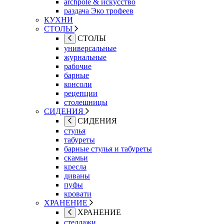
archpole & искусство
раздача Эко трофеев
КУХНИ
СТОЛЫ
СТОЛЫ
универсальные
журнальные
рабочие
барные
консоли
рецепции
столешницы
СИДЕНИЯ
СИДЕНИЯ
стулья
табуреты
барные стулья и табуреты
скамьи
кресла
диваны
пуфы
кровати
ХРАНЕНИЕ
ХРАНЕНИЕ
стеллажи