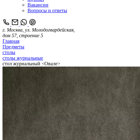
Вакансии
Вопросы и ответы
г. Москва, ул. Молодогвардейская,
дом 57, строение 5
Главная
Предметы
столы
столы журнальные
стол журнальный <Овале>