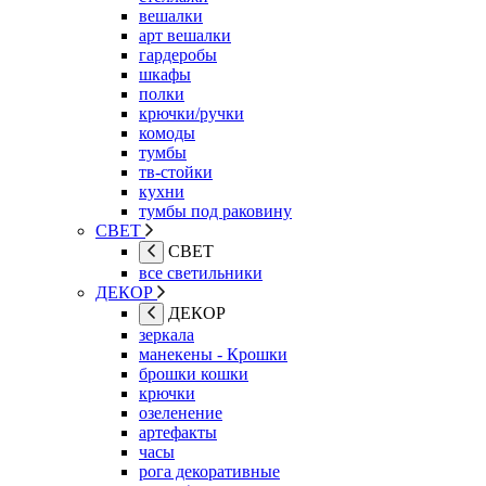
вешалки
арт вешалки
гардеробы
шкафы
полки
крючки/ручки
комоды
тумбы
тв-стойки
кухни
тумбы под раковину
СВЕТ
СВЕТ
все светильники
ДЕКОР
ДЕКОР
зеркала
манекены - Крошки
брошки кошки
крючки
озеленение
артефакты
часы
рога декоративные