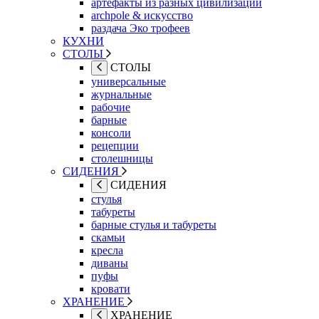
артефакты из разных цивилизаций
archpole & искусство
раздача Эко трофеев
КУХНИ
СТОЛЫ
СТОЛЫ
универсальные
журнальные
рабочие
барные
консоли
рецепции
столешницы
СИДЕНИЯ
СИДЕНИЯ
стулья
табуреты
барные стулья и табуреты
скамьи
кресла
диваны
пуфы
кровати
ХРАНЕНИЕ
ХРАНЕНИЕ