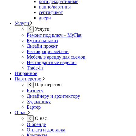
рога декоративные
панно/картины
сертификот
двери
Услуги
Услуги
Ремонт под ключ – MyFlat
Кухни на заказ
Дизайн проект
Реставрация мебели
Мебель в аренду для съемок
Нестандартные изделия
Trade-in
Избранное
Партнерство
Партнерство
Бизнесу
Дизайнеру и архитектору
Художнику
Бартер
О нас
О нас
О бренде
Оплата и доставка
Контакты