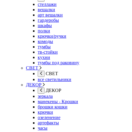
стеллажи
вешалки
арт вешалки
гардеробы
шкафы
полки
крючки/ручки
комоды
тумбы
тв-стойки
кухни
тумбы под раковину
СВЕТ
СВЕТ
все светильники
ДЕКОР
ДЕКОР
зеркала
манекены - Крошки
брошки кошки
крючки
озеленение
артефакты
часы