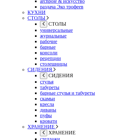
archpole & искусство
раздача Эко трофеев
КУХНИ
СТОЛЫ
СТОЛЫ
универсальные
журнальные
рабочие
барные
консоли
рецепции
столешницы
СИДЕНИЯ
СИДЕНИЯ
стулья
табуреты
барные стулья и табуреты
скамьи
кресла
диваны
пуфы
кровати
ХРАНЕНИЕ
ХРАНЕНИЕ
стеллажи