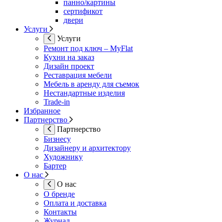
панно/картины
сертификот
двери
Услуги
Услуги
Ремонт под ключ – MyFlat
Кухни на заказ
Дизайн проект
Реставрация мебели
Мебель в аренду для съемок
Нестандартные изделия
Trade-in
Избранное
Партнерство
Партнерство
Бизнесу
Дизайнеру и архитектору
Художнику
Бартер
О нас
О нас
О бренде
Оплата и доставка
Контакты
Журнал