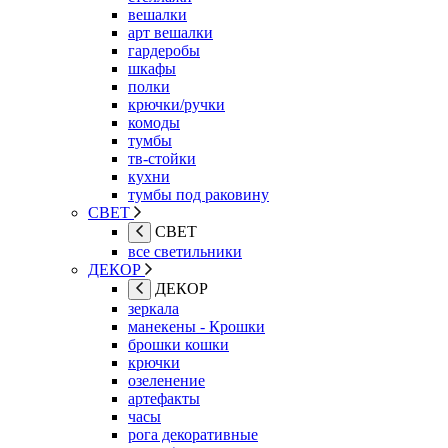
вешалки
арт вешалки
гардеробы
шкафы
полки
крючки/ручки
комоды
тумбы
тв-стойки
кухни
тумбы под раковину
СВЕТ
СВЕТ
все светильники
ДЕКОР
ДЕКОР
зеркала
манекены - Крошки
брошки кошки
крючки
озеленение
артефакты
часы
рога декоративные