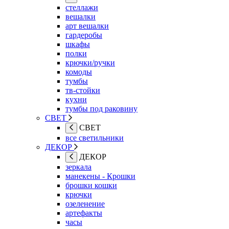
стеллажи
вешалки
арт вешалки
гардеробы
шкафы
полки
крючки/ручки
комоды
тумбы
тв-стойки
кухни
тумбы под раковину
СВЕТ
СВЕТ
все светильники
ДЕКОР
ДЕКОР
зеркала
манекены - Крошки
брошки кошки
крючки
озеленение
артефакты
часы