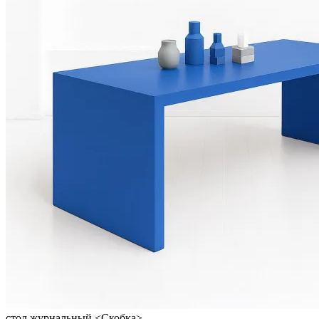
стол журнальный <Скобка>