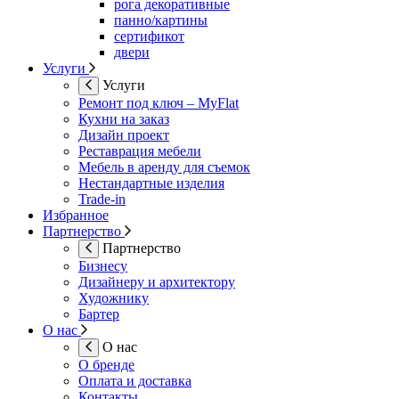
рога декоративные
панно/картины
сертификот
двери
Услуги
Услуги
Ремонт под ключ – MyFlat
Кухни на заказ
Дизайн проект
Реставрация мебели
Мебель в аренду для съемок
Нестандартные изделия
Trade-in
Избранное
Партнерство
Партнерство
Бизнесу
Дизайнеру и архитектору
Художнику
Бартер
О нас
О нас
О бренде
Оплата и доставка
Контакты