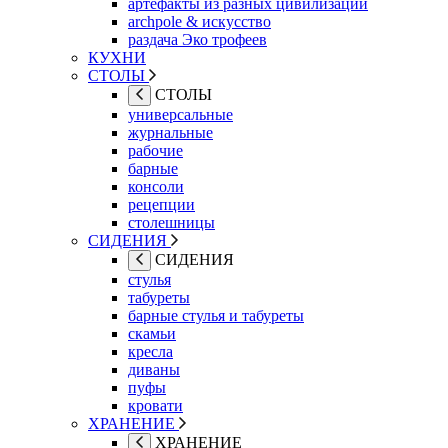
артефакты из разных цивилизаций
archpole & искусство
раздача Эко трофеев
КУХНИ
СТОЛЫ
СТОЛЫ
универсальные
журнальные
рабочие
барные
консоли
рецепции
столешницы
СИДЕНИЯ
СИДЕНИЯ
стулья
табуреты
барные стулья и табуреты
скамьи
кресла
диваны
пуфы
кровати
ХРАНЕНИЕ
ХРАНЕНИЕ