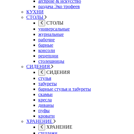
archpole & искусство
раздача Эко трофеев
КУХНИ
СТОЛЫ
СТОЛЫ
универсальные
журнальные
рабочие
барные
консоли
рецепции
столешницы
СИДЕНИЯ
СИДЕНИЯ
стулья
табуреты
барные стулья и табуреты
скамьи
кресла
диваны
пуфы
кровати
ХРАНЕНИЕ
ХРАНЕНИЕ
стеллажи