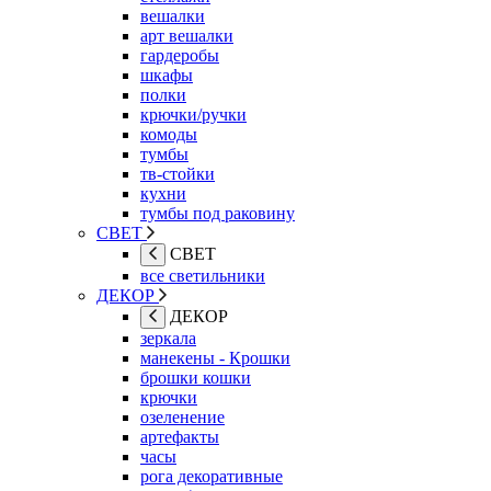
вешалки
арт вешалки
гардеробы
шкафы
полки
крючки/ручки
комоды
тумбы
тв-стойки
кухни
тумбы под раковину
СВЕТ
СВЕТ
все светильники
ДЕКОР
ДЕКОР
зеркала
манекены - Крошки
брошки кошки
крючки
озеленение
артефакты
часы
рога декоративные