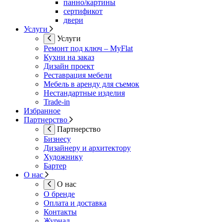
панно/картины
сертификот
двери
Услуги
Услуги
Ремонт под ключ – MyFlat
Кухни на заказ
Дизайн проект
Реставрация мебели
Мебель в аренду для съемок
Нестандартные изделия
Trade-in
Избранное
Партнерство
Партнерство
Бизнесу
Дизайнеру и архитектору
Художнику
Бартер
О нас
О нас
О бренде
Оплата и доставка
Контакты
Журнал