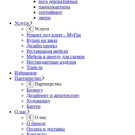
рога декоративные
панно/картины
сертификот
двери
Услуги
Услуги
Ремонт под ключ – MyFlat
Кухни на заказ
Дизайн проект
Реставрация мебели
Мебель в аренду для съемок
Нестандартные изделия
Trade-in
Избранное
Партнерство
Партнерство
Бизнесу
Дизайнеру и архитектору
Художнику
Бартер
О нас
О нас
О бренде
Оплата и доставка
Контакты