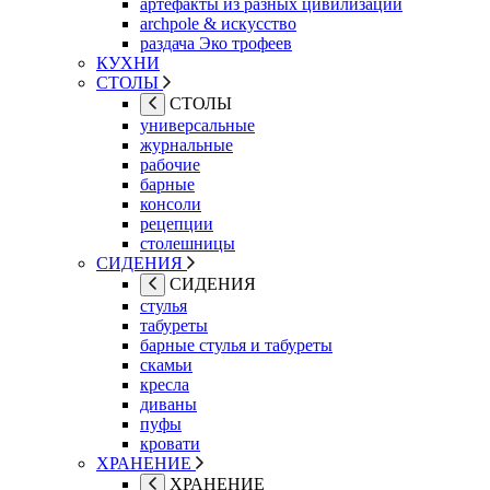
артефакты из разных цивилизаций
archpole & искусство
раздача Эко трофеев
КУХНИ
СТОЛЫ
СТОЛЫ
универсальные
журнальные
рабочие
барные
консоли
рецепции
столешницы
СИДЕНИЯ
СИДЕНИЯ
стулья
табуреты
барные стулья и табуреты
скамьи
кресла
диваны
пуфы
кровати
ХРАНЕНИЕ
ХРАНЕНИЕ