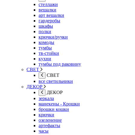
стеллажи
вешалки
арт вешалки
гардеробы
шкафы
полки
крючки/ручки
комоды
тумбы
тв-стойки
кухни
тумбы под раковину
СВЕТ
СВЕТ
все светильники
ДЕКОР
ДЕКОР
зеркала
манекены - Крошки
брошки кошки
крючки
озеленение
артефакты
часы