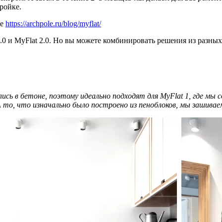
ройке.
ке
https://archpole.ru/blog/myflat/
1.0 и MyFlat 2.0. Но вы можете комбинировать решения из разны
сь в бетоне, поэтому идеально подходят для MyFlat 1, где мы с
. А то, что изначально было построено из пеноблоков, мы зашив