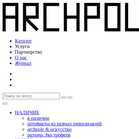
Каталог
Услуги
Партнерство
О нас
Журнал
НАЛИЧИЕ
в наличии
артефакты из разных цивилизаций
archpole & искусство
раздача Эко трофеев