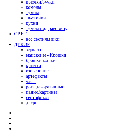
крючки/ручки
комоды
тумбы
тв-стойки
кухни
тумбы под раковину
СВЕТ
все светильники
ДЕКОР
зеркала
манекены - Крошки
брошки кошки
крючки
озеленение
артефакты
часы
рога декоративные
панно/картины
сертификот
двери