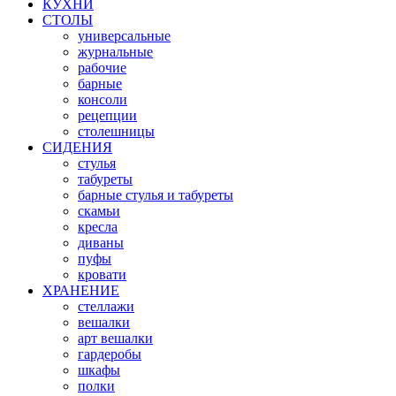
КУХНИ
СТОЛЫ
универсальные
журнальные
рабочие
барные
консоли
рецепции
столешницы
СИДЕНИЯ
стулья
табуреты
барные стулья и табуреты
скамьи
кресла
диваны
пуфы
кровати
ХРАНЕНИЕ
стеллажи
вешалки
арт вешалки
гардеробы
шкафы
полки