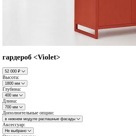
гардероб <Violet>
52 000 ₽
Высота:
1800 мм
Глубина:
400 мм
Длина:
700 мм
Дополнительные опции:
в нижнем модуле распашные фасады
Аксессуар:
Не выбрано