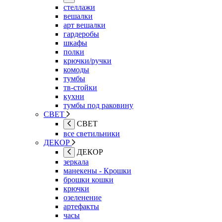
стеллажи
вешалки
арт вешалки
гардеробы
шкафы
полки
крючки/ручки
комоды
тумбы
тв-стойки
кухни
тумбы под раковину
СВЕТ
СВЕТ
все светильники
ДЕКОР
ДЕКОР
зеркала
манекены - Крошки
брошки кошки
крючки
озеленение
артефакты
часы