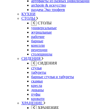
артефакты из разных цивилизаций
archpole & искусство
раздача Эко трофеев
КУХНИ
СТОЛЫ
СТОЛЫ
универсальные
журнальные
рабочие
барные
консоли
рецепции
столешницы
СИДЕНИЯ
СИДЕНИЯ
стулья
табуреты
барные стулья и табуреты
скамьи
кресла
диваны
пуфы
кровати
ХРАНЕНИЕ
ХРАНЕНИЕ