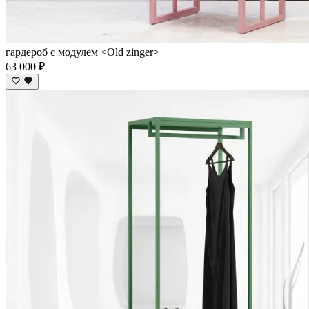
гардероб с модулем <Old zinger>
63 000 ₽