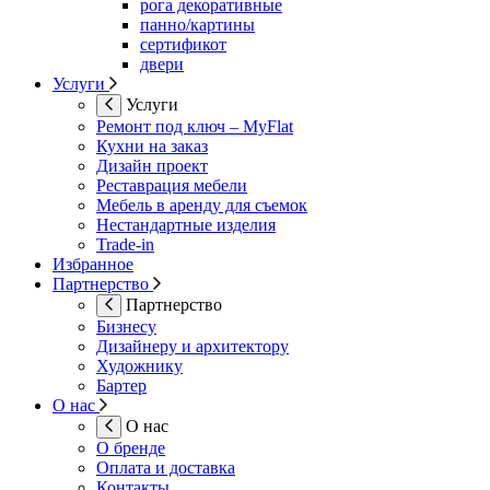
рога декоративные
панно/картины
сертификот
двери
Услуги
Услуги
Ремонт под ключ – MyFlat
Кухни на заказ
Дизайн проект
Реставрация мебели
Мебель в аренду для съемок
Нестандартные изделия
Trade-in
Избранное
Партнерство
Партнерство
Бизнесу
Дизайнеру и архитектору
Художнику
Бартер
О нас
О нас
О бренде
Оплата и доставка
Контакты