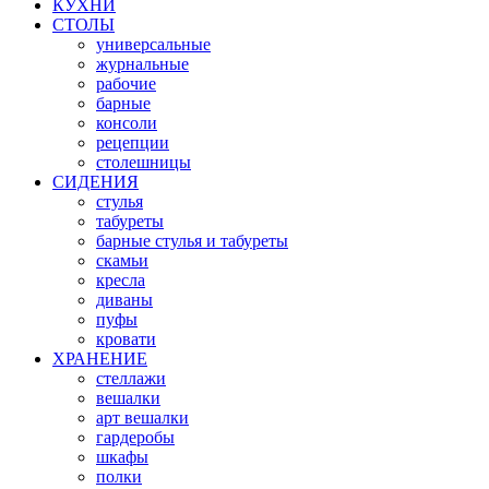
КУХНИ
СТОЛЫ
универсальные
журнальные
рабочие
барные
консоли
рецепции
столешницы
СИДЕНИЯ
стулья
табуреты
барные стулья и табуреты
скамьи
кресла
диваны
пуфы
кровати
ХРАНЕНИЕ
стеллажи
вешалки
арт вешалки
гардеробы
шкафы
полки