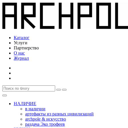
Каталог
Услуги
Партнерство
О нас
Журнал
НАЛИЧИЕ
в наличии
артефакты из разных цивилизаций
archpole & искусство
раздача Эко трофеев