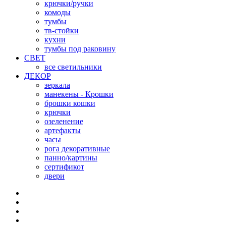
крючки/ручки
комоды
тумбы
тв-стойки
кухни
тумбы под раковину
СВЕТ
все светильники
ДЕКОР
зеркала
манекены - Крошки
брошки кошки
крючки
озеленение
артефакты
часы
рога декоративные
панно/картины
сертификот
двери