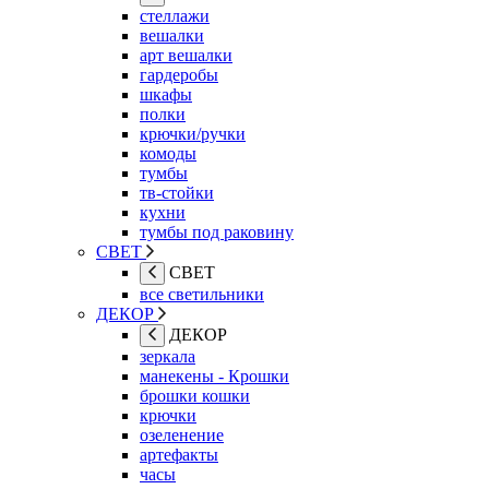
стеллажи
вешалки
арт вешалки
гардеробы
шкафы
полки
крючки/ручки
комоды
тумбы
тв-стойки
кухни
тумбы под раковину
СВЕТ
СВЕТ
все светильники
ДЕКОР
ДЕКОР
зеркала
манекены - Крошки
брошки кошки
крючки
озеленение
артефакты
часы