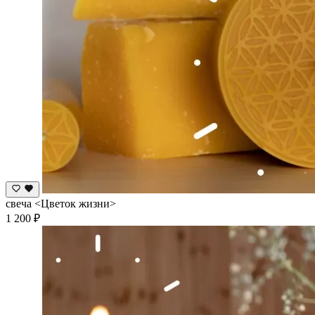
свеча <Цветок жизни>
1 200 ₽