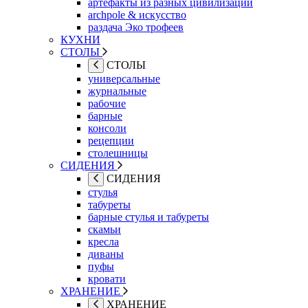
артефакты из разных цивилизаций
archpole & искусство
раздача Эко трофеев
КУХНИ
СТОЛЫ
СТОЛЫ
универсальные
журнальные
рабочие
барные
консоли
рецепции
столешницы
СИДЕНИЯ
СИДЕНИЯ
стулья
табуреты
барные стулья и табуреты
скамьи
кресла
диваны
пуфы
кровати
ХРАНЕНИЕ
ХРАНЕНИЕ