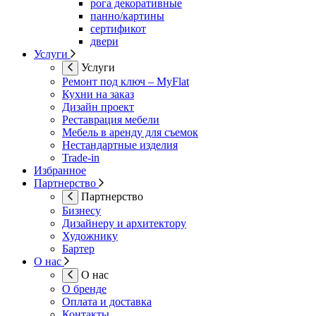
рога декоративные
панно/картины
сертификот
двери
Услуги
Услуги
Ремонт под ключ – MyFlat
Кухни на заказ
Дизайн проект
Реставрация мебели
Мебель в аренду для съемок
Нестандартные изделия
Trade-in
Избранное
Партнерство
Партнерство
Бизнесу
Дизайнеру и архитектору
Художнику
Бартер
О нас
О нас
О бренде
Оплата и доставка
Контакты