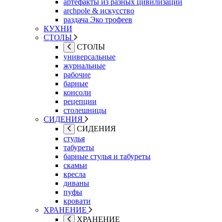
артефакты из разных цивилизаций
archpole & искусство
раздача Эко трофеев
КУХНИ
СТОЛЫ
СТОЛЫ
универсальные
журнальные
рабочие
барные
консоли
рецепции
столешницы
СИДЕНИЯ
СИДЕНИЯ
стулья
табуреты
барные стулья и табуреты
скамьи
кресла
диваны
пуфы
кровати
ХРАНЕНИЕ
ХРАНЕНИЕ