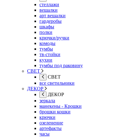
стеллажи
вешалки
арт вешалки
гардеробы
шкафы
полки
крючки/ручки
комоды
тумбы
тв-стойки
кухни
тумбы под раковину
СВЕТ
СВЕТ
все светильники
ДЕКОР
ДЕКОР
зеркала
манекены - Крошки
брошки кошки
крючки
озеленение
артефакты
часы