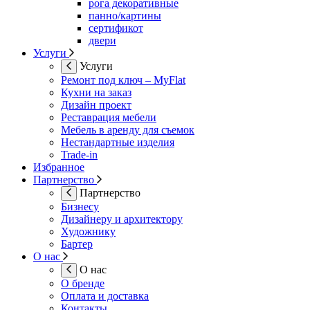
рога декоративные
панно/картины
сертификот
двери
Услуги
Услуги
Ремонт под ключ – MyFlat
Кухни на заказ
Дизайн проект
Реставрация мебели
Мебель в аренду для съемок
Нестандартные изделия
Trade-in
Избранное
Партнерство
Партнерство
Бизнесу
Дизайнеру и архитектору
Художнику
Бартер
О нас
О нас
О бренде
Оплата и доставка
Контакты