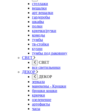
стеллажи
вешалки
арт вешалки
гардеробы
шкафы
полки
крючки/ручки
комоды
тумбы
тв-стойки
кухни
тумбы под раковину
СВЕТ
СВЕТ
все светильники
ДЕКОР
ДЕКОР
зеркала
манекены - Крошки
брошки кошки
крючки
озеленение
артефакты
часы