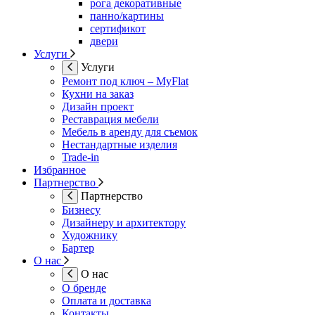
рога декоративные
панно/картины
сертификот
двери
Услуги
Услуги
Ремонт под ключ – MyFlat
Кухни на заказ
Дизайн проект
Реставрация мебели
Мебель в аренду для съемок
Нестандартные изделия
Trade-in
Избранное
Партнерство
Партнерство
Бизнесу
Дизайнеру и архитектору
Художнику
Бартер
О нас
О нас
О бренде
Оплата и доставка
Контакты