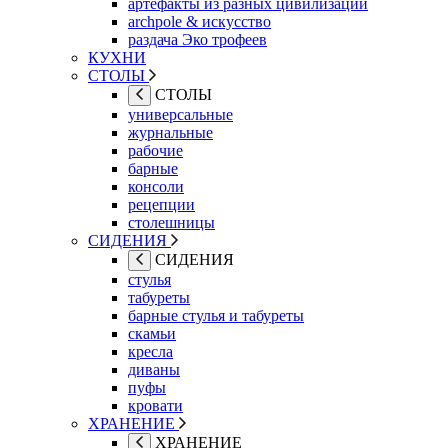
артефакты из разных цивилизаций
archpole & искусство
раздача Эко трофеев
КУХНИ
СТОЛЫ
СТОЛЫ
универсальные
журнальные
рабочие
барные
консоли
рецепции
столешницы
СИДЕНИЯ
СИДЕНИЯ
стулья
табуреты
барные стулья и табуреты
скамьи
кресла
диваны
пуфы
кровати
ХРАНЕНИЕ
ХРАНЕНИЕ