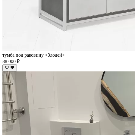
тумба под раковину <Злодей>
88 000 ₽