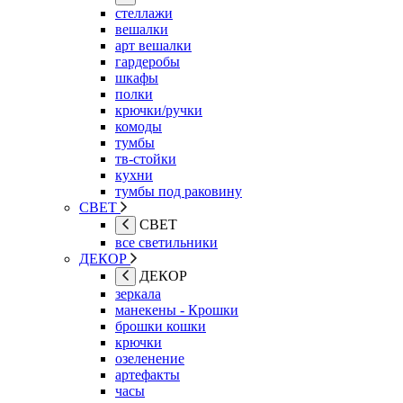
стеллажи
вешалки
арт вешалки
гардеробы
шкафы
полки
крючки/ручки
комоды
тумбы
тв-стойки
кухни
тумбы под раковину
СВЕТ
СВЕТ
все светильники
ДЕКОР
ДЕКОР
зеркала
манекены - Крошки
брошки кошки
крючки
озеленение
артефакты
часы