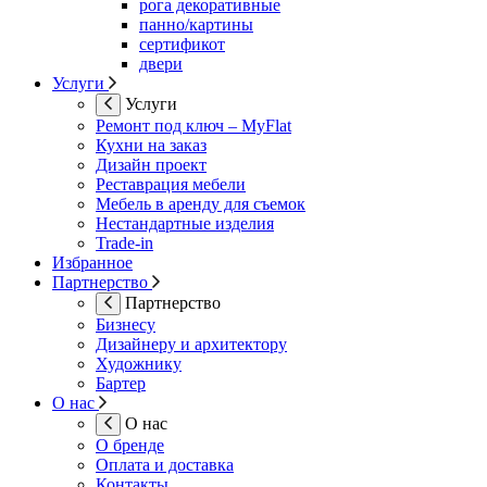
рога декоративные
панно/картины
сертификот
двери
Услуги
Услуги
Ремонт под ключ – MyFlat
Кухни на заказ
Дизайн проект
Реставрация мебели
Мебель в аренду для съемок
Нестандартные изделия
Trade-in
Избранное
Партнерство
Партнерство
Бизнесу
Дизайнеру и архитектору
Художнику
Бартер
О нас
О нас
О бренде
Оплата и доставка
Контакты