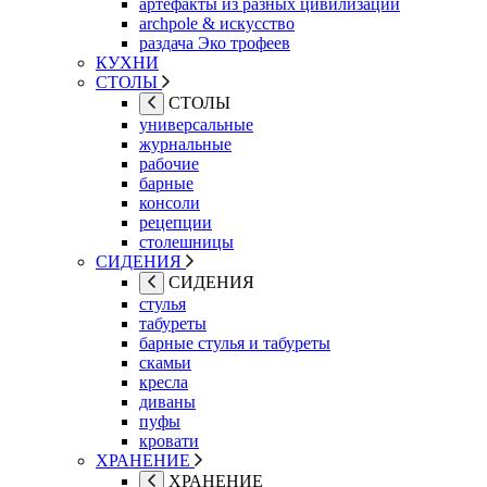
артефакты из разных цивилизаций
archpole & искусство
раздача Эко трофеев
КУХНИ
СТОЛЫ
СТОЛЫ
универсальные
журнальные
рабочие
барные
консоли
рецепции
столешницы
СИДЕНИЯ
СИДЕНИЯ
стулья
табуреты
барные стулья и табуреты
скамьи
кресла
диваны
пуфы
кровати
ХРАНЕНИЕ
ХРАНЕНИЕ