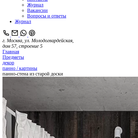
Журнал
Вакансии
Вопросы и ответы
Журнал
г. Москва, ул. Молодогвардейская,
дом 57, строение 5
Главная
Предметы
декор
панно / картины
панно-стена из старой доски