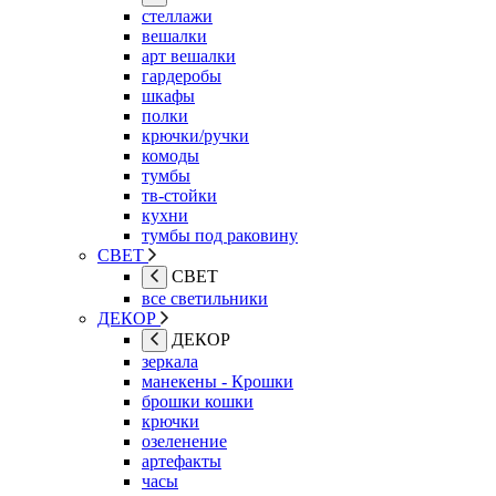
стеллажи
вешалки
арт вешалки
гардеробы
шкафы
полки
крючки/ручки
комоды
тумбы
тв-стойки
кухни
тумбы под раковину
СВЕТ
СВЕТ
все светильники
ДЕКОР
ДЕКОР
зеркала
манекены - Крошки
брошки кошки
крючки
озеленение
артефакты
часы