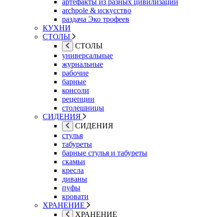
артефакты из разных цивилизаций
archpole & искусство
раздача Эко трофеев
КУХНИ
СТОЛЫ
СТОЛЫ
универсальные
журнальные
рабочие
барные
консоли
рецепции
столешницы
СИДЕНИЯ
СИДЕНИЯ
стулья
табуреты
барные стулья и табуреты
скамьи
кресла
диваны
пуфы
кровати
ХРАНЕНИЕ
ХРАНЕНИЕ