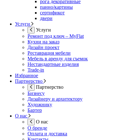
рога декоративные
панно/картины
сертификот
двери
Услуги
Услуги
Ремонт под ключ – MyFlat
Кухни на заказ
Дизайн проект
Реставрация мебели
Мебель в аренду для съемок
Нестандартные изделия
Trade-in
Избранное
Партнерство
Партнерство
Бизнесу
Дизайнеру и архитектору
Художнику
Бартер
О нас
О нас
О бренде
Оплата и доставка
Контакты