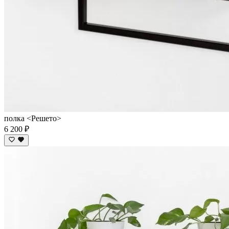
полка <Решето>
6 200 ₽