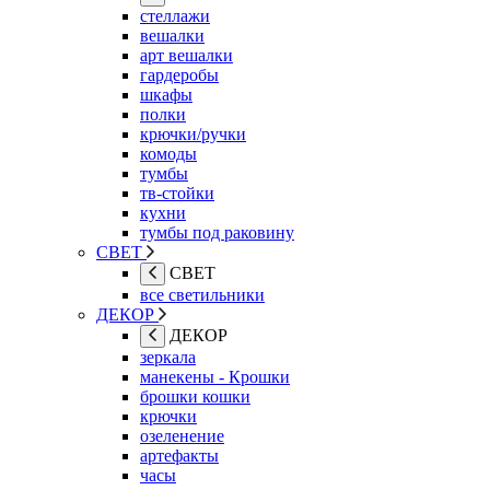
стеллажи
вешалки
арт вешалки
гардеробы
шкафы
полки
крючки/ручки
комоды
тумбы
тв-стойки
кухни
тумбы под раковину
СВЕТ
СВЕТ
все светильники
ДЕКОР
ДЕКОР
зеркала
манекены - Крошки
брошки кошки
крючки
озеленение
артефакты
часы