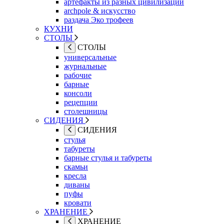
артефакты из разных цивилизаций
archpole & искусство
раздача Эко трофеев
КУХНИ
СТОЛЫ
СТОЛЫ
универсальные
журнальные
рабочие
барные
консоли
рецепции
столешницы
СИДЕНИЯ
СИДЕНИЯ
стулья
табуреты
барные стулья и табуреты
скамьи
кресла
диваны
пуфы
кровати
ХРАНЕНИЕ
ХРАНЕНИЕ