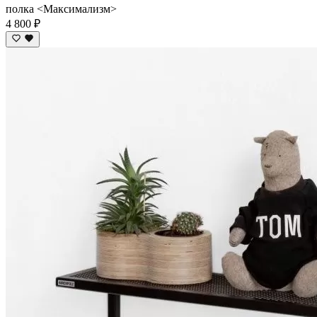
полка <Максимализм>
4 800 ₽