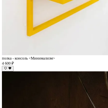
полка - консоль <Минимализм>
4 600 ₽