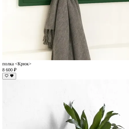
полка <Крюк>
8 600 ₽