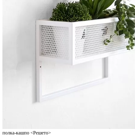
полка-кашпо <Решето>