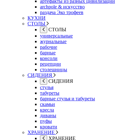
артефакты из разных цивилизаций
archpole & искусство
раздача Эко трофеев
КУХНИ
СТОЛЫ
СТОЛЫ
универсальные
журнальные
рабочие
барные
консоли
рецепции
столешницы
СИДЕНИЯ
СИДЕНИЯ
стулья
табуреты
барные стулья и табуреты
скамьи
кресла
диваны
пуфы
кровати
ХРАНЕНИЕ
ХРАНЕНИЕ