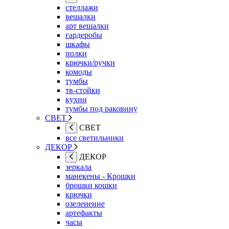
стеллажи
вешалки
арт вешалки
гардеробы
шкафы
полки
крючки/ручки
комоды
тумбы
тв-стойки
кухни
тумбы под раковину
СВЕТ
СВЕТ
все светильники
ДЕКОР
ДЕКОР
зеркала
манекены - Крошки
брошки кошки
крючки
озеленение
артефакты
часы