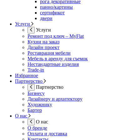
рога декоративные
панно/картины
сертификот
двери
Услуги
Услуги
Ремонт под ключ – MyFlat
Кухни на заказ
Дизайн проект
Реставрация мебели
Мебель в аренду для съемок
Нестандартные изделия
Trade-in
Избранное
Партнерство
Партнерство
Бизнесу
Дизайнеру и архитектору
Художнику
Бартер
О нас
О нас
О бренде
Оплата и доставка
Контакты