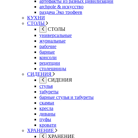
артефакты из разных цивилизаций
archpole & искусство
раздача Эко трофеев
КУХНИ
СТОЛЫ
СТОЛЫ
универсальные
журнальные
рабочие
барные
консоли
рецепции
столешницы
СИДЕНИЯ
СИДЕНИЯ
стулья
табуреты
барные стулья и табуреты
скамьи
кресла
диваны
пуфы
кровати
ХРАНЕНИЕ
ХРАНЕНИЕ