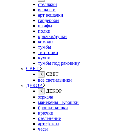
стеллажи
вешалки
арт вешалки
гардеробы
шкафы
полки
крючки/ручки
комоды
тумбы
тв-стойки
кухни
тумбы под раковину
СВЕТ
СВЕТ
все светильники
ДЕКОР
ДЕКОР
зеркала
манекены - Крошки
брошки кошки
крючки
озеленение
артефакты
часы