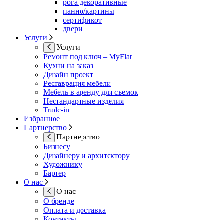
рога декоративные
панно/картины
сертификот
двери
Услуги
Услуги
Ремонт под ключ – MyFlat
Кухни на заказ
Дизайн проект
Реставрация мебели
Мебель в аренду для съемок
Нестандартные изделия
Trade-in
Избранное
Партнерство
Партнерство
Бизнесу
Дизайнеру и архитектору
Художнику
Бартер
О нас
О нас
О бренде
Оплата и доставка
Контакты