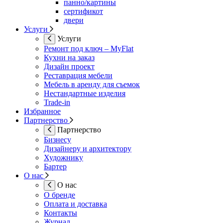
панно/картины
сертификот
двери
Услуги
Услуги
Ремонт под ключ – MyFlat
Кухни на заказ
Дизайн проект
Реставрация мебели
Мебель в аренду для съемок
Нестандартные изделия
Trade-in
Избранное
Партнерство
Партнерство
Бизнесу
Дизайнеру и архитектору
Художнику
Бартер
О нас
О нас
О бренде
Оплата и доставка
Контакты
Журнал