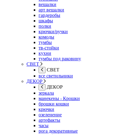
вешалки
арт вешалки
гардеробы
шкафы
полки
крючки/ручки
комоды
тумбы
тв-стойки
кухни
тумбы под раковину
СВЕТ
СВЕТ
все светильники
ДЕКОР
ДЕКОР
зеркала
манекены - Крошки
брошки кошки
крючки
озеленение
артефакты
часы
рога декоративные