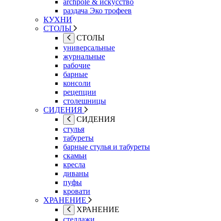
archpole & искусство
раздача Эко трофеев
КУХНИ
СТОЛЫ
СТОЛЫ
универсальные
журнальные
рабочие
барные
консоли
рецепции
столешницы
СИДЕНИЯ
СИДЕНИЯ
стулья
табуреты
барные стулья и табуреты
скамьи
кресла
диваны
пуфы
кровати
ХРАНЕНИЕ
ХРАНЕНИЕ
стеллажи