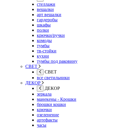
стеллажи
вешалки
арт вешалки
гардеробы
шкафы
полки
крючки/ручки
комоды
тумбы
тв-стойки
кухни
тумбы под раковину
СВЕТ
СВЕТ
все светильники
ДЕКОР
ДЕКОР
зеркала
манекены - Крошки
брошки кошки
крючки
озеленение
артефакты
часы