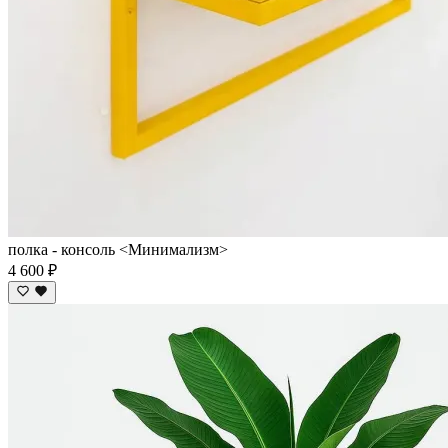
полка - консоль <Минимализм>
4 600 ₽