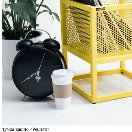
тумба-кашпо <Решето>