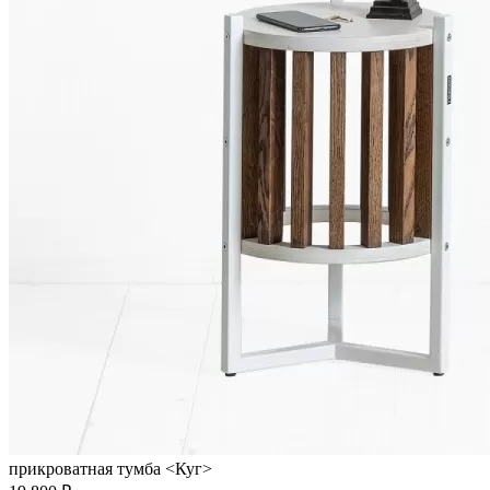
прикроватная тумба <Куг>