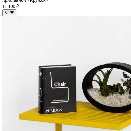
приставной <Кружок>
11 100 ₽