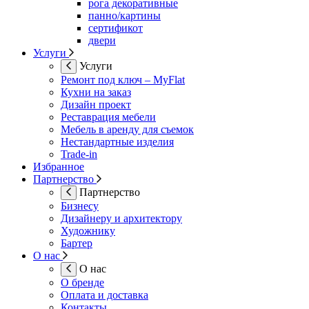
рога декоративные
панно/картины
сертификот
двери
Услуги
Услуги
Ремонт под ключ – MyFlat
Кухни на заказ
Дизайн проект
Реставрация мебели
Мебель в аренду для съемок
Нестандартные изделия
Trade-in
Избранное
Партнерство
Партнерство
Бизнесу
Дизайнеру и архитектору
Художнику
Бартер
О нас
О нас
О бренде
Оплата и доставка
Контакты