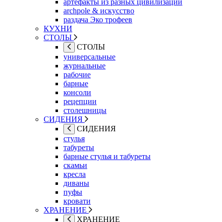
артефакты из разных цивилизаций
archpole & искусство
раздача Эко трофеев
КУХНИ
СТОЛЫ
СТОЛЫ
универсальные
журнальные
рабочие
барные
консоли
рецепции
столешницы
СИДЕНИЯ
СИДЕНИЯ
стулья
табуреты
барные стулья и табуреты
скамьи
кресла
диваны
пуфы
кровати
ХРАНЕНИЕ
ХРАНЕНИЕ