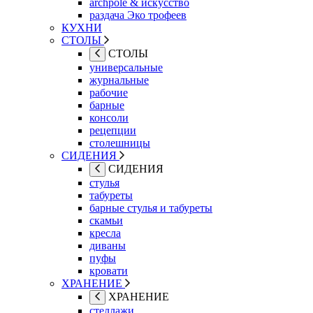
archpole & искусство
раздача Эко трофеев
КУХНИ
СТОЛЫ
СТОЛЫ
универсальные
журнальные
рабочие
барные
консоли
рецепции
столешницы
СИДЕНИЯ
СИДЕНИЯ
стулья
табуреты
барные стулья и табуреты
скамьи
кресла
диваны
пуфы
кровати
ХРАНЕНИЕ
ХРАНЕНИЕ
стеллажи