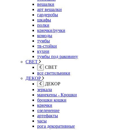
вешалки
арт вешалки
гардеробы
шкафы
полки
крючки/ручки
комоды
тумбы
тв-стойки
кухни
тумбы под раковину
СВЕТ
СВЕТ
все светильники
ДЕКОР
ДЕКОР
зеркала
манекены - Крошки
брошки кошки
крючки
озеленение
артефакты
часы
рога декоративные