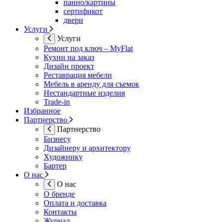
панно/картины
сертификот
двери
Услуги
Услуги
Ремонт под ключ – MyFlat
Кухни на заказ
Дизайн проект
Реставрация мебели
Мебель в аренду для съемок
Нестандартные изделия
Trade-in
Избранное
Партнерство
Партнерство
Бизнесу
Дизайнеру и архитектору
Художнику
Бартер
О нас
О нас
О бренде
Оплата и доставка
Контакты
Журнал