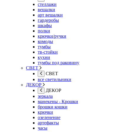
стеллажи
вешалки
арт вешалки
гардеробы
шкафы
полки
крючки/ручки
комоды
тумбы
тв-стойки
кухни
тумбы под раковину
СВЕТ
СВЕТ
все светильники
ДЕКОР
ДЕКОР
зеркала
манекены - Крошки
брошки кошки
крючки
озеленение
артефакты
часы