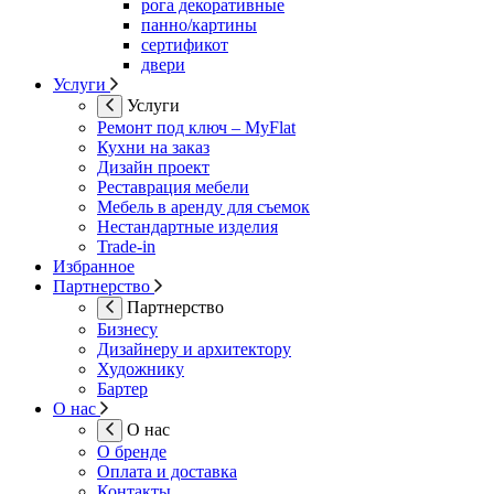
рога декоративные
панно/картины
сертификот
двери
Услуги
Услуги
Ремонт под ключ – MyFlat
Кухни на заказ
Дизайн проект
Реставрация мебели
Мебель в аренду для съемок
Нестандартные изделия
Trade-in
Избранное
Партнерство
Партнерство
Бизнесу
Дизайнеру и архитектору
Художнику
Бартер
О нас
О нас
О бренде
Оплата и доставка
Контакты