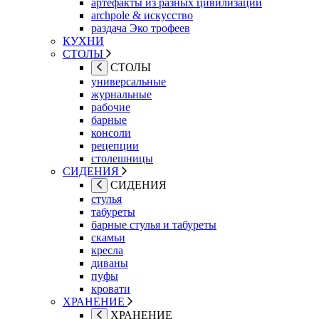
артефакты из разных цивилизаций
archpole & искусство
раздача Эко трофеев
КУХНИ
СТОЛЫ
СТОЛЫ
универсальные
журнальные
рабочие
барные
консоли
рецепции
столешницы
СИДЕНИЯ
СИДЕНИЯ
стулья
табуреты
барные стулья и табуреты
скамьи
кресла
диваны
пуфы
кровати
ХРАНЕНИЕ
ХРАНЕНИЕ