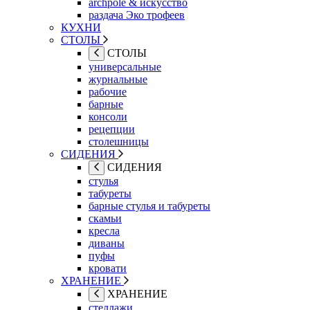
archpole & искусство
раздача Эко трофеев
КУХНИ
СТОЛЫ
СТОЛЫ
универсальные
журнальные
рабочие
барные
консоли
рецепции
столешницы
СИДЕНИЯ
СИДЕНИЯ
стулья
табуреты
барные стулья и табуреты
скамьи
кресла
диваны
пуфы
кровати
ХРАНЕНИЕ
ХРАНЕНИЕ
стеллажи