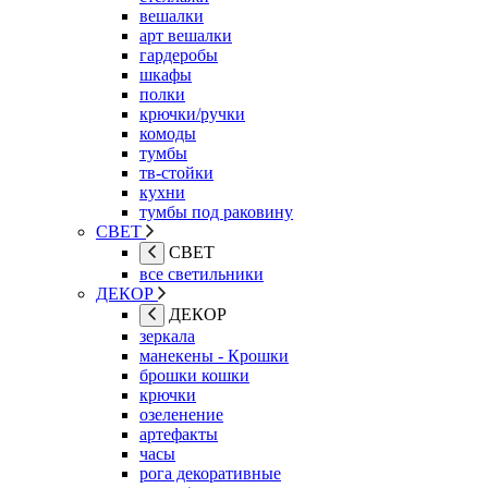
вешалки
арт вешалки
гардеробы
шкафы
полки
крючки/ручки
комоды
тумбы
тв-стойки
кухни
тумбы под раковину
СВЕТ
СВЕТ
все светильники
ДЕКОР
ДЕКОР
зеркала
манекены - Крошки
брошки кошки
крючки
озеленение
артефакты
часы
рога декоративные