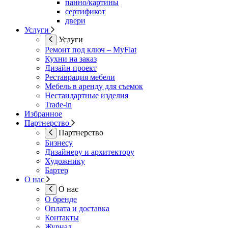
панно/картины
сертификот
двери
Услуги
Услуги
Ремонт под ключ – MyFlat
Кухни на заказ
Дизайн проект
Реставрация мебели
Мебель в аренду для съемок
Нестандартные изделия
Trade-in
Избранное
Партнерство
Партнерство
Бизнесу
Дизайнеру и архитектору
Художнику
Бартер
О нас
О нас
О бренде
Оплата и доставка
Контакты
Журнал