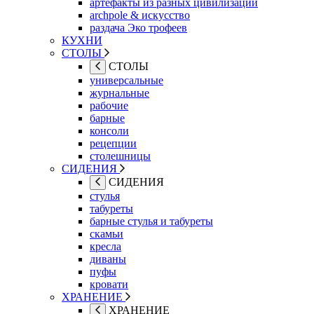
артефакты из разных цивилизаций
archpole & искусство
раздача Эко трофеев
КУХНИ
СТОЛЫ
СТОЛЫ
универсальные
журнальные
рабочие
барные
консоли
рецепции
столешницы
СИДЕНИЯ
СИДЕНИЯ
стулья
табуреты
барные стулья и табуреты
скамьи
кресла
диваны
пуфы
кровати
ХРАНЕНИЕ
ХРАНЕНИЕ