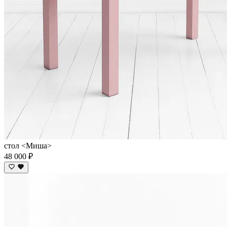
стол <Миша>
48 000 ₽