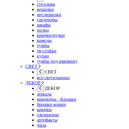
стеллажи
вешалки
арт вешалки
гардеробы
шкафы
полки
крючки/ручки
комоды
тумбы
тв-стойки
кухни
тумбы под раковину
СВЕТ
СВЕТ
все светильники
ДЕКОР
ДЕКОР
зеркала
манекены - Крошки
брошки кошки
крючки
озеленение
артефакты
часы