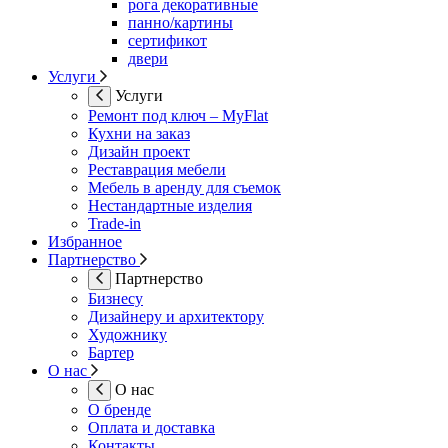
рога декоративные
панно/картины
сертификот
двери
Услуги
Услуги
Ремонт под ключ – MyFlat
Кухни на заказ
Дизайн проект
Реставрация мебели
Мебель в аренду для съемок
Нестандартные изделия
Trade-in
Избранное
Партнерство
Партнерство
Бизнесу
Дизайнеру и архитектору
Художнику
Бартер
О нас
О нас
О бренде
Оплата и доставка
Контакты