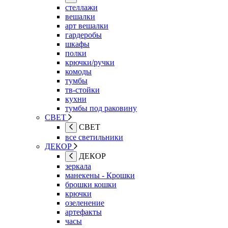
стеллажи
вешалки
арт вешалки
гардеробы
шкафы
полки
крючки/ручки
комоды
тумбы
тв-стойки
кухни
тумбы под раковину
СВЕТ
СВЕТ
все светильники
ДЕКОР
ДЕКОР
зеркала
манекены - Крошки
брошки кошки
крючки
озеленение
артефакты
часы