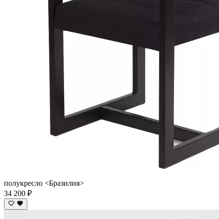
полукресло <Бразилия>
34 200 ₽