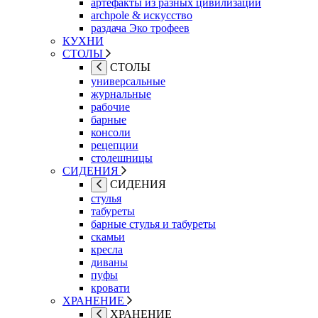
артефакты из разных цивилизаций
archpole & искусство
раздача Эко трофеев
КУХНИ
СТОЛЫ
СТОЛЫ
универсальные
журнальные
рабочие
барные
консоли
рецепции
столешницы
СИДЕНИЯ
СИДЕНИЯ
стулья
табуреты
барные стулья и табуреты
скамьи
кресла
диваны
пуфы
кровати
ХРАНЕНИЕ
ХРАНЕНИЕ