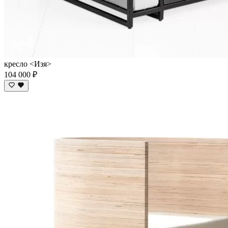
кресло <Изя>
104 000 ₽