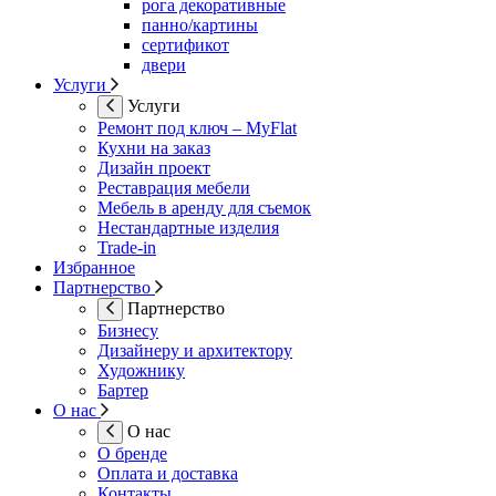
рога декоративные
панно/картины
сертификот
двери
Услуги
Услуги
Ремонт под ключ – MyFlat
Кухни на заказ
Дизайн проект
Реставрация мебели
Мебель в аренду для съемок
Нестандартные изделия
Trade-in
Избранное
Партнерство
Партнерство
Бизнесу
Дизайнеру и архитектору
Художнику
Бартер
О нас
О нас
О бренде
Оплата и доставка
Контакты