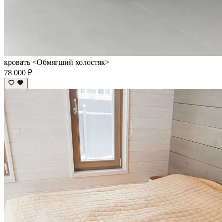
кровать <Обмягший холостяк>
78 000 ₽