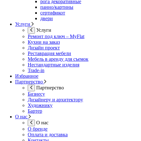
рога декоративные
панно/картины
сертификот
двери
Услуги
Услуги
Ремонт под ключ – MyFlat
Кухни на заказ
Дизайн проект
Реставрация мебели
Мебель в аренду для съемок
Нестандартные изделия
Trade-in
Избранное
Партнерство
Партнерство
Бизнесу
Дизайнеру и архитектору
Художнику
Бартер
О нас
О нас
О бренде
Оплата и доставка
Контакты