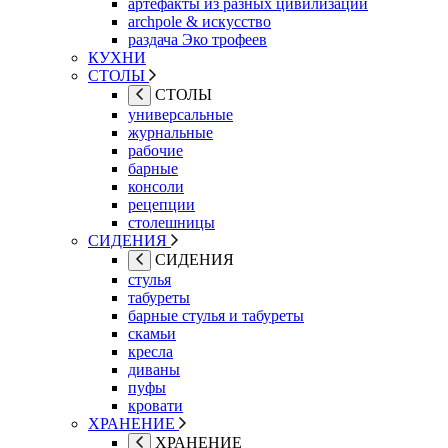
артефакты из разных цивилизаций
archpole & искусство
раздача Эко трофеев
КУХНИ
СТОЛЫ
СТОЛЫ
универсальные
журнальные
рабочие
барные
консоли
рецепции
столешницы
СИДЕНИЯ
СИДЕНИЯ
стулья
табуреты
барные стулья и табуреты
скамьи
кресла
диваны
пуфы
кровати
ХРАНЕНИЕ
ХРАНЕНИЕ