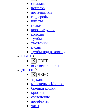
стеллажи
вешалки
арт вешалки
гардеробы
шкафы
полки
крючки/ручки
комоды
тумбы
тв-стойки
кухни
тумбы под раковину
СВЕТ
СВЕТ
все светильники
ДЕКОР
ДЕКОР
зеркала
манекены - Крошки
брошки кошки
крючки
озеленение
артефакты
часы