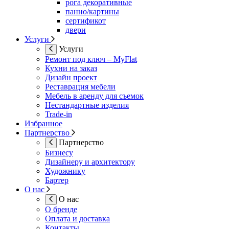
рога декоративные
панно/картины
сертификот
двери
Услуги
Услуги
Ремонт под ключ – MyFlat
Кухни на заказ
Дизайн проект
Реставрация мебели
Мебель в аренду для съемок
Нестандартные изделия
Trade-in
Избранное
Партнерство
Партнерство
Бизнесу
Дизайнеру и архитектору
Художнику
Бартер
О нас
О нас
О бренде
Оплата и доставка
Контакты