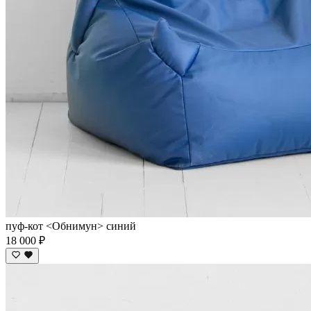
пуф-кот <Обнимун> синий
18 000 ₽