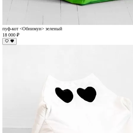
пуф-кот <Обнимун> зеленый
18 000 ₽