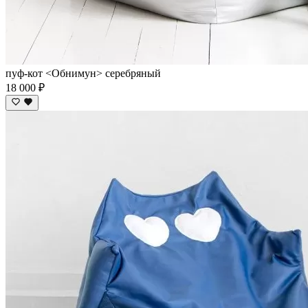
пуф-кот <Обнимун> серебряный
18 000 ₽