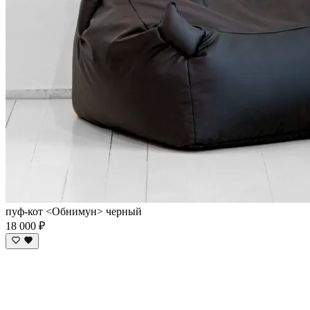
пуф-кот <Обнимун> черный
18 000 ₽