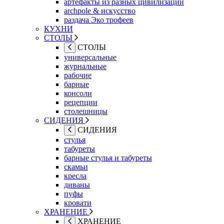
артефакты из разных цивилизаций
archpole & искусство
раздача Эко трофеев
КУХНИ
СТОЛЫ
СТОЛЫ
универсальные
журнальные
рабочие
барные
консоли
рецепции
столешницы
СИДЕНИЯ
СИДЕНИЯ
стулья
табуреты
барные стулья и табуреты
скамьи
кресла
диваны
пуфы
кровати
ХРАНЕНИЕ
ХРАНЕНИЕ