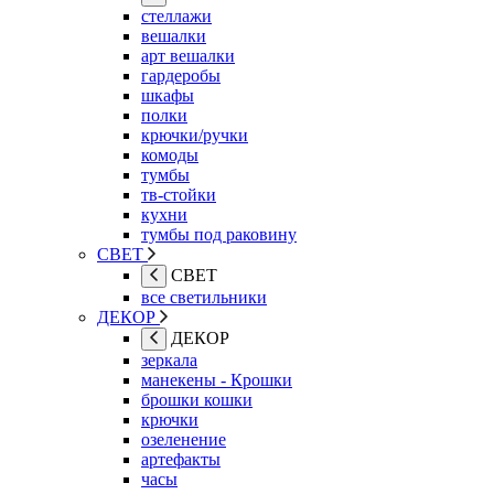
стеллажи
вешалки
арт вешалки
гардеробы
шкафы
полки
крючки/ручки
комоды
тумбы
тв-стойки
кухни
тумбы под раковину
СВЕТ
СВЕТ
все светильники
ДЕКОР
ДЕКОР
зеркала
манекены - Крошки
брошки кошки
крючки
озеленение
артефакты
часы