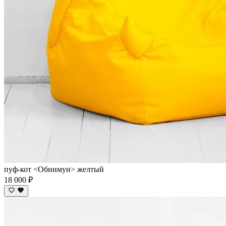
пуф-кот <Обнимун> желтый
18 000 ₽