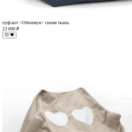
пуф-кот <Обнимун> синяя ткань
23 000 ₽