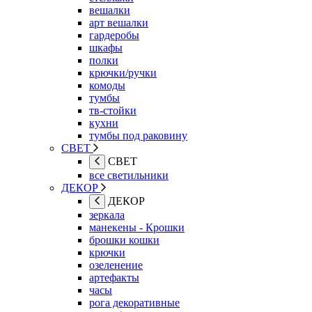
вешалки
арт вешалки
гардеробы
шкафы
полки
крючки/ручки
комоды
тумбы
тв-стойки
кухни
тумбы под раковину
СВЕТ
СВЕТ
все светильники
ДЕКОР
ДЕКОР
зеркала
манекены - Крошки
брошки кошки
крючки
озеленение
артефакты
часы
рога декоративные