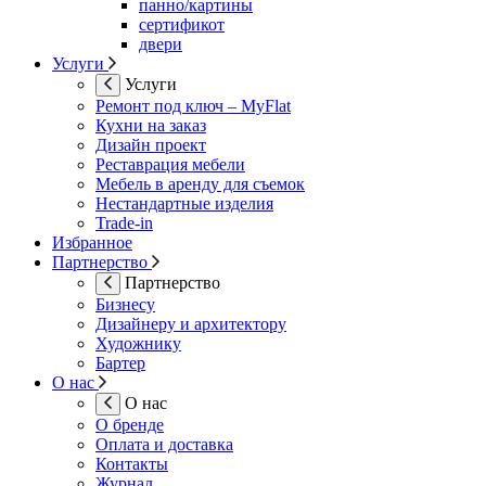
панно/картины
сертификот
двери
Услуги
Услуги
Ремонт под ключ – MyFlat
Кухни на заказ
Дизайн проект
Реставрация мебели
Мебель в аренду для съемок
Нестандартные изделия
Trade-in
Избранное
Партнерство
Партнерство
Бизнесу
Дизайнеру и архитектору
Художнику
Бартер
О нас
О нас
О бренде
Оплата и доставка
Контакты
Журнал