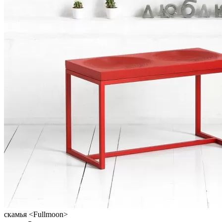
скамья <Fullmoon>