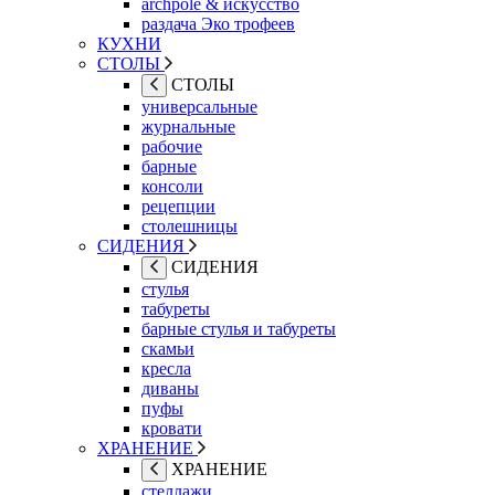
archpole & искусство
раздача Эко трофеев
КУХНИ
СТОЛЫ
СТОЛЫ
универсальные
журнальные
рабочие
барные
консоли
рецепции
столешницы
СИДЕНИЯ
СИДЕНИЯ
стулья
табуреты
барные стулья и табуреты
скамьи
кресла
диваны
пуфы
кровати
ХРАНЕНИЕ
ХРАНЕНИЕ
стеллажи