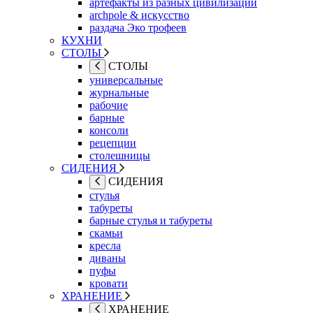
артефакты из разных цивилизаций
archpole & искусство
раздача Эко трофеев
КУХНИ
СТОЛЫ
СТОЛЫ
универсальные
журнальные
рабочие
барные
консоли
рецепции
столешницы
СИДЕНИЯ
СИДЕНИЯ
стулья
табуреты
барные стулья и табуреты
скамьи
кресла
диваны
пуфы
кровати
ХРАНЕНИЕ
ХРАНЕНИЕ