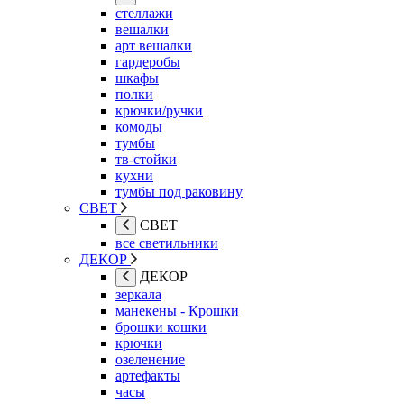
стеллажи
вешалки
арт вешалки
гардеробы
шкафы
полки
крючки/ручки
комоды
тумбы
тв-стойки
кухни
тумбы под раковину
СВЕТ
СВЕТ
все светильники
ДЕКОР
ДЕКОР
зеркала
манекены - Крошки
брошки кошки
крючки
озеленение
артефакты
часы