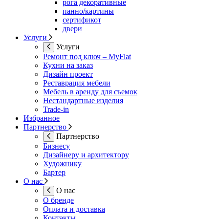
рога декоративные
панно/картины
сертификот
двери
Услуги
Услуги
Ремонт под ключ – MyFlat
Кухни на заказ
Дизайн проект
Реставрация мебели
Мебель в аренду для съемок
Нестандартные изделия
Trade-in
Избранное
Партнерство
Партнерство
Бизнесу
Дизайнеру и архитектору
Художнику
Бартер
О нас
О нас
О бренде
Оплата и доставка
Контакты