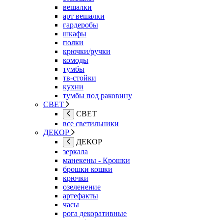
вешалки
арт вешалки
гардеробы
шкафы
полки
крючки/ручки
комоды
тумбы
тв-стойки
кухни
тумбы под раковину
СВЕТ
СВЕТ
все светильники
ДЕКОР
ДЕКОР
зеркала
манекены - Крошки
брошки кошки
крючки
озеленение
артефакты
часы
рога декоративные