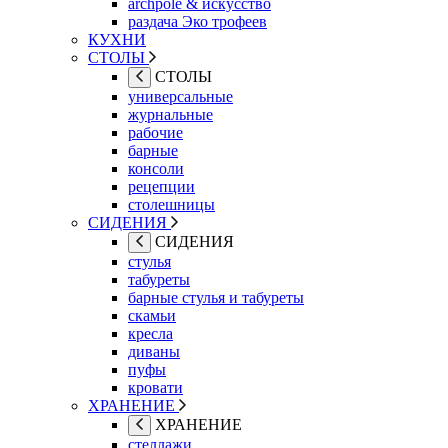
archpole & искусство
раздача Эко трофеев
КУХНИ
СТОЛЫ
СТОЛЫ
универсальные
журнальные
рабочие
барные
консоли
рецепции
столешницы
СИДЕНИЯ
СИДЕНИЯ
стулья
табуреты
барные стулья и табуреты
скамьи
кресла
диваны
пуфы
кровати
ХРАНЕНИЕ
ХРАНЕНИЕ
стеллажи