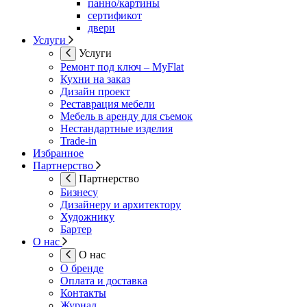
панно/картины
сертификот
двери
Услуги
Услуги
Ремонт под ключ – MyFlat
Кухни на заказ
Дизайн проект
Реставрация мебели
Мебель в аренду для съемок
Нестандартные изделия
Trade-in
Избранное
Партнерство
Партнерство
Бизнесу
Дизайнеру и архитектору
Художнику
Бартер
О нас
О нас
О бренде
Оплата и доставка
Контакты
Журнал