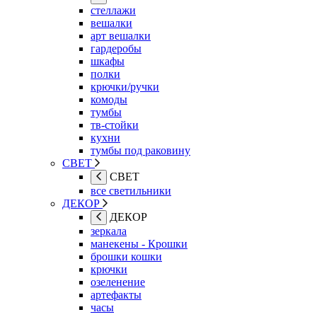
стеллажи
вешалки
арт вешалки
гардеробы
шкафы
полки
крючки/ручки
комоды
тумбы
тв-стойки
кухни
тумбы под раковину
СВЕТ
СВЕТ
все светильники
ДЕКОР
ДЕКОР
зеркала
манекены - Крошки
брошки кошки
крючки
озеленение
артефакты
часы