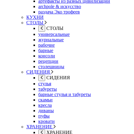
артефакты из разных цивилизаций
archpole & искусство
раздача Эко трофеев
КУХНИ
СТОЛЫ
СТОЛЫ
универсальные
журнальные
рабочие
барные
консоли
рецепции
столешницы
СИДЕНИЯ
СИДЕНИЯ
стулья
табуреты
барные стулья и табуреты
скамьи
кресла
диваны
пуфы
кровати
ХРАНЕНИЕ
ХРАНЕНИЕ