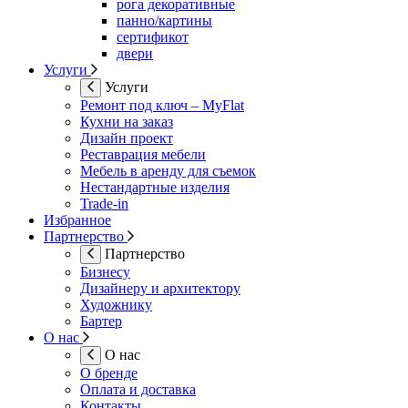
рога декоративные
панно/картины
сертификот
двери
Услуги
Услуги
Ремонт под ключ – MyFlat
Кухни на заказ
Дизайн проект
Реставрация мебели
Мебель в аренду для съемок
Нестандартные изделия
Trade-in
Избранное
Партнерство
Партнерство
Бизнесу
Дизайнеру и архитектору
Художнику
Бартер
О нас
О нас
О бренде
Оплата и доставка
Контакты