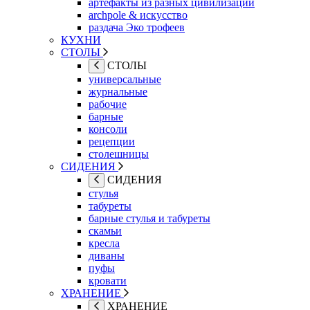
артефакты из разных цивилизаций
archpole & искусство
раздача Эко трофеев
КУХНИ
СТОЛЫ
СТОЛЫ
универсальные
журнальные
рабочие
барные
консоли
рецепции
столешницы
СИДЕНИЯ
СИДЕНИЯ
стулья
табуреты
барные стулья и табуреты
скамьи
кресла
диваны
пуфы
кровати
ХРАНЕНИЕ
ХРАНЕНИЕ