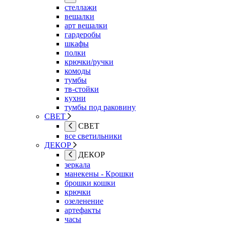
стеллажи
вешалки
арт вешалки
гардеробы
шкафы
полки
крючки/ручки
комоды
тумбы
тв-стойки
кухни
тумбы под раковину
СВЕТ
СВЕТ
все светильники
ДЕКОР
ДЕКОР
зеркала
манекены - Крошки
брошки кошки
крючки
озеленение
артефакты
часы