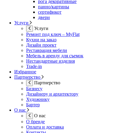
рога декоративные
панно/картины
сертификот
двери
Услуги
Услуги
Ремонт под ключ – MyFlat
Кухни на заказ
Дизайн проект
Реставрация мебели
Мебель в аренду для съемок
Нестандартные изделия
Trade-in
Избранное
Партнерство
Партнерство
Бизнесу
Дизайнеру и архитектору
Художнику
Бартер
О нас
О нас
О бренде
Оплата и доставка
Контакты