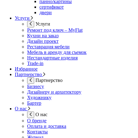
панно/картины
сертификот
двери
Услуги
Услуги
Ремонт под ключ – MyFlat
Кухни на заказ
Дизайн проект
Реставрация мебели
Мебель в аренду для съемок
Нестандартные изделия
Trade-in
Избранное
Партнерство
Партнерство
Бизнесу
Дизайнеру и архитектору
Художнику
Бартер
О нас
О нас
О бренде
Оплата и доставка
Контакты
Журнал