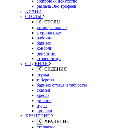
archpole & искусство
раздача Эко трофеев
КУХНИ
СТОЛЫ
СТОЛЫ
универсальные
журнальные
рабочие
барные
консоли
рецепции
столешницы
СИДЕНИЯ
СИДЕНИЯ
стулья
табуреты
барные стулья и табуреты
скамьи
кресла
диваны
пуфы
кровати
ХРАНЕНИЕ
ХРАНЕНИЕ
стеллажи