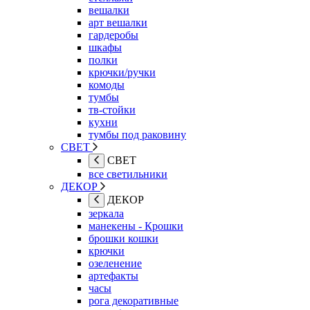
вешалки
арт вешалки
гардеробы
шкафы
полки
крючки/ручки
комоды
тумбы
тв-стойки
кухни
тумбы под раковину
СВЕТ
СВЕТ
все светильники
ДЕКОР
ДЕКОР
зеркала
манекены - Крошки
брошки кошки
крючки
озеленение
артефакты
часы
рога декоративные