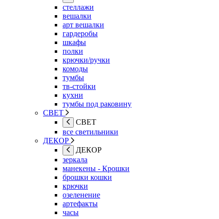
стеллажи
вешалки
арт вешалки
гардеробы
шкафы
полки
крючки/ручки
комоды
тумбы
тв-стойки
кухни
тумбы под раковину
СВЕТ
СВЕТ
все светильники
ДЕКОР
ДЕКОР
зеркала
манекены - Крошки
брошки кошки
крючки
озеленение
артефакты
часы