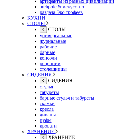
артефакты из разных цивилизаций
archpole & искусство
раздача Эко трофеев
КУХНИ
СТОЛЫ
СТОЛЫ
универсальные
журнальные
рабочие
барные
консоли
рецепции
столешницы
СИДЕНИЯ
СИДЕНИЯ
стулья
табуреты
барные стулья и табуреты
скамьи
кресла
диваны
пуфы
кровати
ХРАНЕНИЕ
ХРАНЕНИЕ