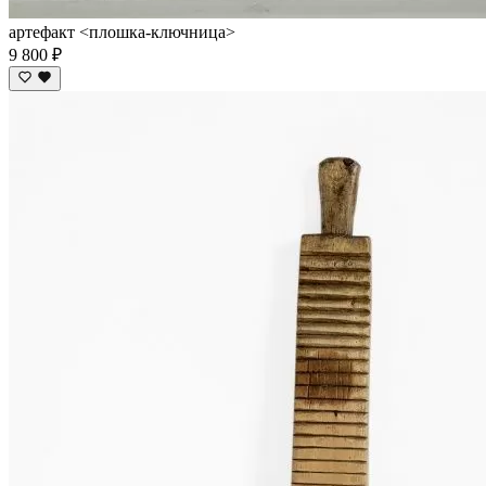
артефакт <плошка-ключница>
9 800 ₽