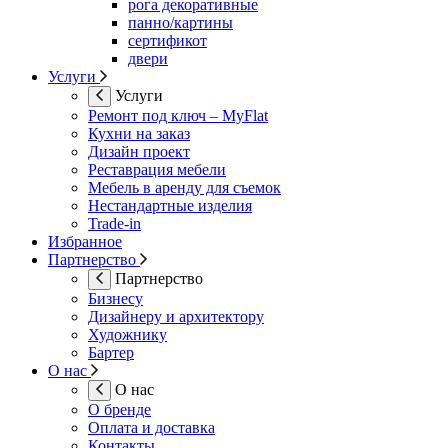
рога декоративные
панно/картины
сертификот
двери
Услуги
Услуги
Ремонт под ключ – MyFlat
Кухни на заказ
Дизайн проект
Реставрация мебели
Мебель в аренду для съемок
Нестандартные изделия
Trade-in
Избранное
Партнерство
Партнерство
Бизнесу
Дизайнеру и архитектору
Художнику
Бартер
О нас
О нас
О бренде
Оплата и доставка
Контакты