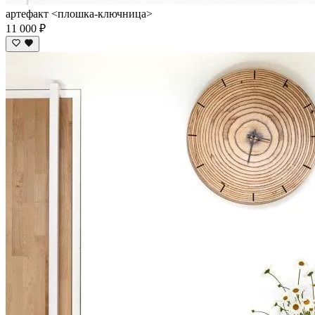
артефакт <плошка-ключница>
11 000 ₽