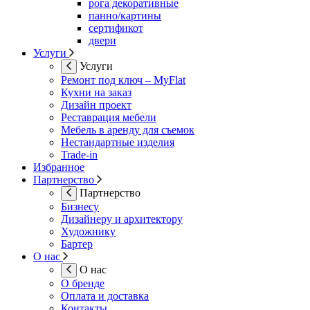
рога декоративные
панно/картины
сертификот
двери
Услуги
Услуги
Ремонт под ключ – MyFlat
Кухни на заказ
Дизайн проект
Реставрация мебели
Мебель в аренду для съемок
Нестандартные изделия
Trade-in
Избранное
Партнерство
Партнерство
Бизнесу
Дизайнеру и архитектору
Художнику
Бартер
О нас
О нас
О бренде
Оплата и доставка
Контакты