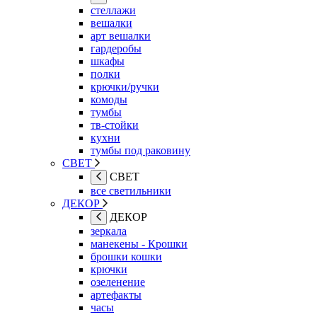
стеллажи
вешалки
арт вешалки
гардеробы
шкафы
полки
крючки/ручки
комоды
тумбы
тв-стойки
кухни
тумбы под раковину
СВЕТ
СВЕТ
все светильники
ДЕКОР
ДЕКОР
зеркала
манекены - Крошки
брошки кошки
крючки
озеленение
артефакты
часы