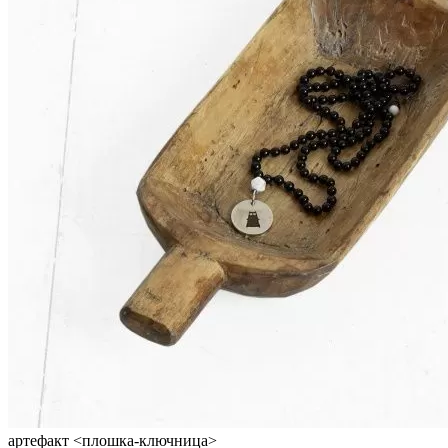
артефакт <плошка-ключница>