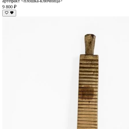
артефакт <плошка-ключница>
9 800 ₽