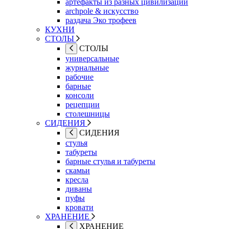
артефакты из разных цивилизаций
archpole & искусство
раздача Эко трофеев
КУХНИ
СТОЛЫ
СТОЛЫ
универсальные
журнальные
рабочие
барные
консоли
рецепции
столешницы
СИДЕНИЯ
СИДЕНИЯ
стулья
табуреты
барные стулья и табуреты
скамьи
кресла
диваны
пуфы
кровати
ХРАНЕНИЕ
ХРАНЕНИЕ