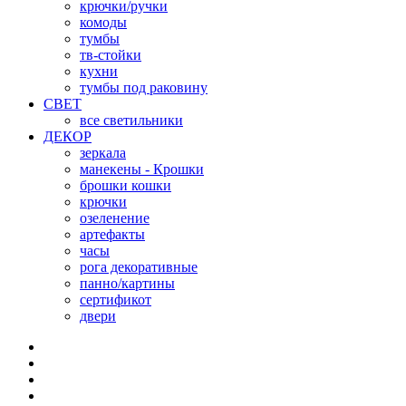
крючки/ручки
комоды
тумбы
тв-стойки
кухни
тумбы под раковину
СВЕТ
все светильники
ДЕКОР
зеркала
манекены - Крошки
брошки кошки
крючки
озеленение
артефакты
часы
рога декоративные
панно/картины
сертификот
двери