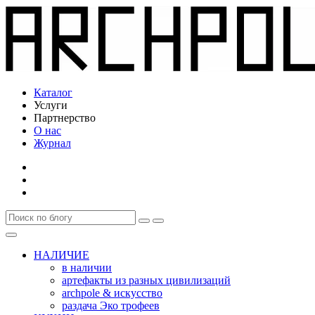
Каталог
Услуги
Партнерство
О нас
Журнал
НАЛИЧИЕ
в наличии
артефакты из разных цивилизаций
archpole & искусство
раздача Эко трофеев