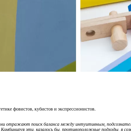
етике фовистов, кубистов и экспрессионистов.
 Они отражают поиск баланса между интуитивным, подсознате
 Комбинируя эти, казалось бы, противоположные подходы, я соз