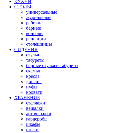
КУХНИ
СТОЛЫ
универсальные
журнальные
рабочие
барные
консоли
рецепции
столешницы
СИДЕНИЯ
стулья
табуреты
барные стулья и табуреты
скамьи
кресла
диваны
пуфы
кровати
ХРАНЕНИЕ
стеллажи
вешалки
арт вешалки
гардеробы
шкафы
полки