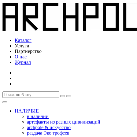
Каталог
Услуги
Партнерство
О нас
Журнал
НАЛИЧИЕ
в наличии
артефакты из разных цивилизаций
archpole & искусство
раздача Эко трофеев