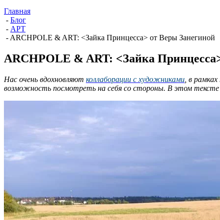
Главная
-
Блог
-
АРТ
-
ARCHPOLE & ART: <Зайка Принцесса> от Веры Занегиной
ARCHPOLE & ART: <Зайка Принцесса>
Нас очень вдохновляют
коллаборации с художниками
, в рамка
возможность посмотреть на себя со стороны. В этом тексте —