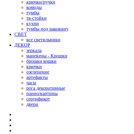
крючки/ручки
комоды
тумбы
тв-стойки
кухни
тумбы под раковину
СВЕТ
все светильники
ДЕКОР
зеркала
манекены - Крошки
брошки кошки
крючки
озеленение
артефакты
часы
рога декоративные
панно/картины
сертификот
двери