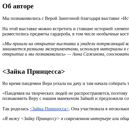
Об авторе
Мы познакомились с Верой Занегиной благодаря выставке «Исто
На этой выставке можно встретить и ставшие историей элеме
разместились предметы гардероба, в том числе необычные кос
«Мы пришли на открытие выставки и увидели потрясающий ков
занимается разными экспериментами, используя материалы в с
открытии и мы познакомились» — Анна Сажинова, сооснова
<Зайка Принцесса>
Во время пандемии Вера уехала на дачу и там начала собирать 
«Пандемия на творческих людей не распространяется, поэтому 
познакомить Веру с нашим манекеном Зайкой и предложили со
Так родилась
<Зайка Принцесса>
. Она участвовала в нескольки
«Я вижу <Зайку Принцессу> в современном интерьере или обще