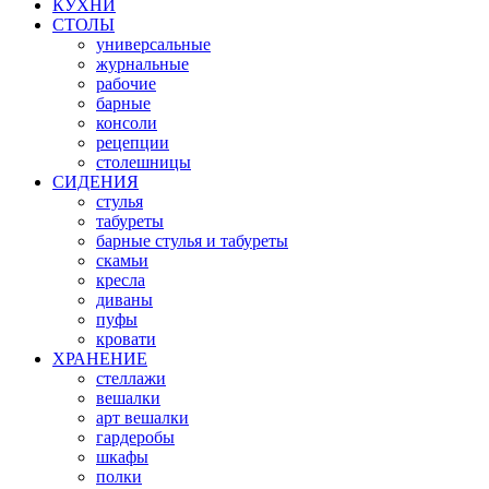
КУХНИ
СТОЛЫ
универсальные
журнальные
рабочие
барные
консоли
рецепции
столешницы
СИДЕНИЯ
стулья
табуреты
барные стулья и табуреты
скамьи
кресла
диваны
пуфы
кровати
ХРАНЕНИЕ
стеллажи
вешалки
арт вешалки
гардеробы
шкафы
полки