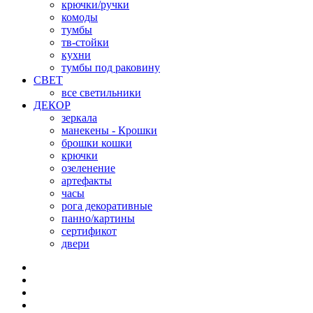
крючки/ручки
комоды
тумбы
тв-стойки
кухни
тумбы под раковину
СВЕТ
все светильники
ДЕКОР
зеркала
манекены - Крошки
брошки кошки
крючки
озеленение
артефакты
часы
рога декоративные
панно/картины
сертификот
двери