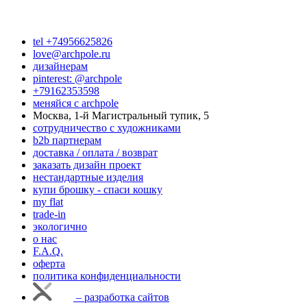
tel +74956625826
love@archpole.ru
дизайнерам
pinterest: @archpole
+79162353598
меняйся с аrchpole
Москва, 1-й Магистральный тупик, 5
cотрудничество с художниками
b2b партнерам
доставка / оплата / возврат
заказать дизайн проект
нестандартные изделия
купи брошку - спаси кошку
my flat
trade-in
экологично
о нас
F.A.Q.
оферта
политика конфиденциальности
– разработка сайтов