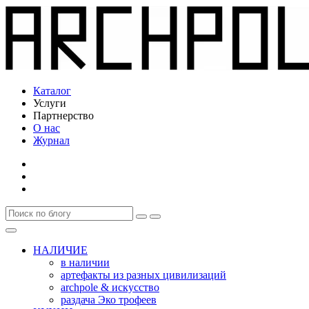
Каталог
Услуги
Партнерство
О нас
Журнал
НАЛИЧИЕ
в наличии
артефакты из разных цивилизаций
archpole & искусство
раздача Эко трофеев