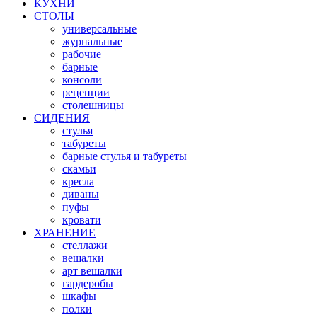
КУХНИ
СТОЛЫ
универсальные
журнальные
рабочие
барные
консоли
рецепции
столешницы
СИДЕНИЯ
стулья
табуреты
барные стулья и табуреты
скамьи
кресла
диваны
пуфы
кровати
ХРАНЕНИЕ
стеллажи
вешалки
арт вешалки
гардеробы
шкафы
полки