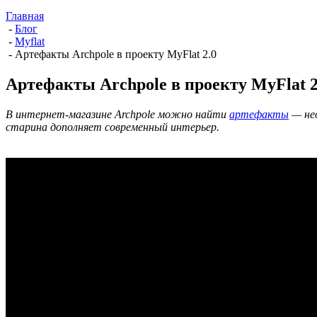
Главная
-
Блог
-
Myflat
-
Артефакты Archpole в проекту MyFlat 2.0
Артефакты Archpole в проекту MyFlat 2
В интернет-магазине Archpole можно найти
артефакты
— нео
старина дополняет современный интерьер.