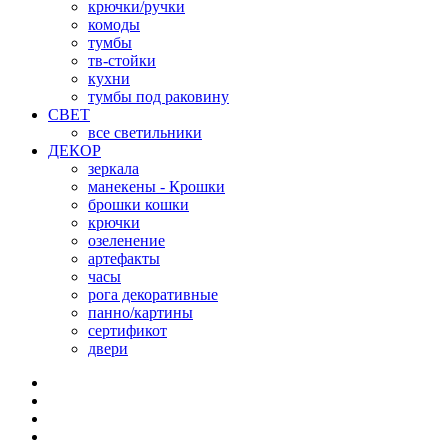
крючки/ручки
комоды
тумбы
тв-стойки
кухни
тумбы под раковину
СВЕТ
все светильники
ДЕКОР
зеркала
манекены - Крошки
брошки кошки
крючки
озеленение
артефакты
часы
рога декоративные
панно/картины
сертификот
двери