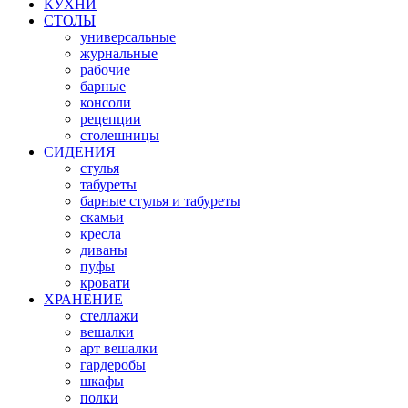
КУХНИ
СТОЛЫ
универсальные
журнальные
рабочие
барные
консоли
рецепции
столешницы
СИДЕНИЯ
стулья
табуреты
барные стулья и табуреты
скамьи
кресла
диваны
пуфы
кровати
ХРАНЕНИЕ
стеллажи
вешалки
арт вешалки
гардеробы
шкафы
полки