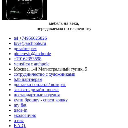
мебель на века,
передаваемая по наследству
tel +74956625826
love@archpole.ru
дизайнерам
pinterest: @archpole
+79162353598
меняйся с аrchpole
Москва, 1-й Магистральный тупик, 5
cотрудничество с художниками
b2b партнерам
доставка / оплата / возврат
заказать дизайн проект
нестандартные изделия
купи брошку - спаси кошку
my flat
trade-in
экологично
о нас
F.A.Q.