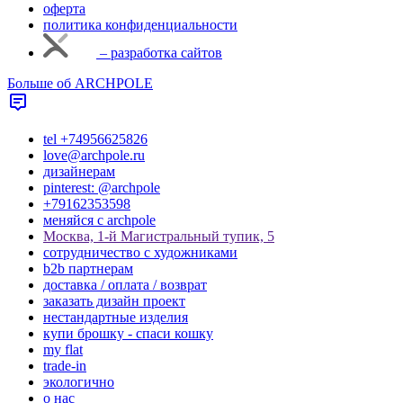
оферта
политика конфиденциальности
– разработка сайтов
Больше об ARCHPOLE
tel +74956625826
love@archpole.ru
дизайнерам
pinterest: @archpole
+79162353598
меняйся с аrchpole
Москва, 1-й Магистральный тупик, 5
cотрудничество с художниками
b2b партнерам
доставка / оплата / возврат
заказать дизайн проект
нестандартные изделия
купи брошку - спаси кошку
my flat
trade-in
экологично
о нас