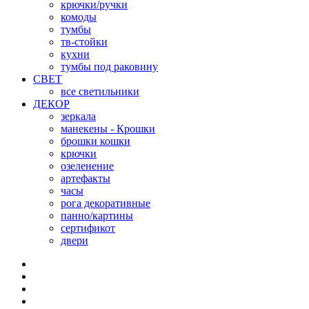
крючки/ручки
комоды
тумбы
тв-стойки
кухни
тумбы под раковину
СВЕТ
все светильники
ДЕКОР
зеркала
манекены - Крошки
брошки кошки
крючки
озеленение
артефакты
часы
рога декоративные
панно/картины
сертификот
двери