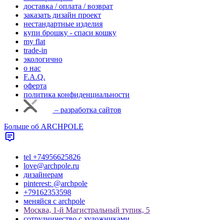
доставка / оплата / возврат
заказать дизайн проект
нестандартные изделия
купи брошку - спаси кошку
my flat
trade-in
экологично
о нас
F.A.Q.
оферта
политика конфиденциальности
– разработка сайтов
Больше об ARCHPOLE
tel +74956625826
love@archpole.ru
дизайнерам
pinterest: @archpole
+79162353598
меняйся с аrchpole
Москва, 1-й Магистральный тупик, 5
cотрудничество с художниками