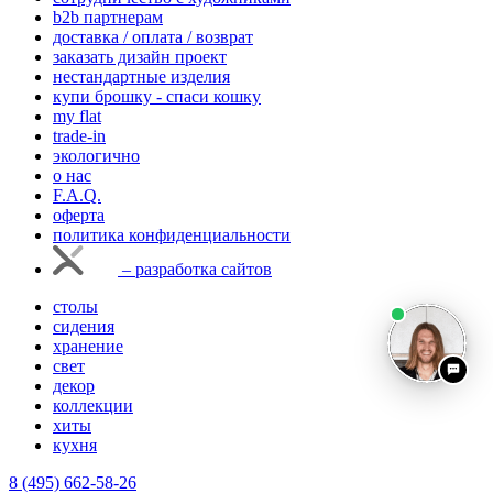
b2b партнерам
доставка / оплата / возврат
заказать дизайн проект
нестандартные изделия
купи брошку - спаси кошку
my flat
trade-in
экологично
о нас
F.A.Q.
оферта
политика конфиденциальности
– разработка сайтов
столы
сидения
хранение
свет
декор
коллекции
хиты
кухня
8 (495) 662-58-26