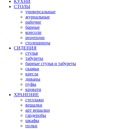
КУХНИ
СТОЛЫ
универсальные
журнальные
рабочие
барные
консоли
рецепции
столешницы
СИДЕНИЯ
стулья
табуреты
барные стулья и табуреты
скамьи
кресла
диваны
пуфы
кровати
ХРАНЕНИЕ
стеллажи
вешалки
арт вешалки
гардеробы
шкафы
полки