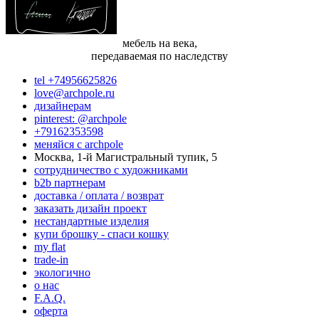
мебель на века,
передаваемая по наследству
tel +74956625826
love@archpole.ru
дизайнерам
pinterest: @archpole
+79162353598
меняйся с аrchpole
Москва, 1-й Магистральный тупик, 5
cотрудничество с художниками
b2b партнерам
доставка / оплата / возврат
заказать дизайн проект
нестандартные изделия
купи брошку - спаси кошку
my flat
trade-in
экологично
о нас
F.A.Q.
оферта