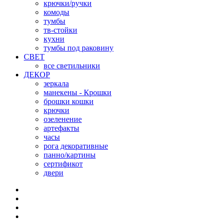
крючки/ручки
комоды
тумбы
тв-стойки
кухни
тумбы под раковину
СВЕТ
все светильники
ДЕКОР
зеркала
манекены - Крошки
брошки кошки
крючки
озеленение
артефакты
часы
рога декоративные
панно/картины
сертификот
двери