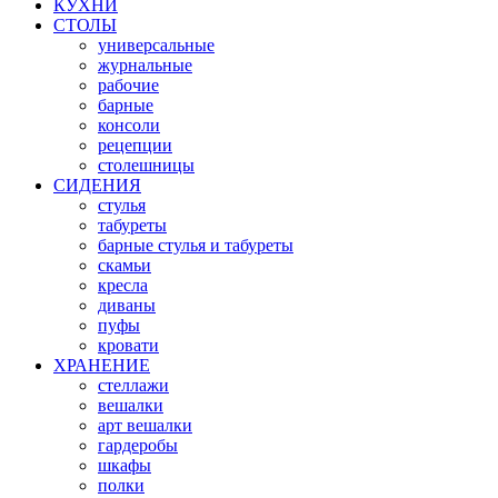
КУХНИ
СТОЛЫ
универсальные
журнальные
рабочие
барные
консоли
рецепции
столешницы
СИДЕНИЯ
стулья
табуреты
барные стулья и табуреты
скамьи
кресла
диваны
пуфы
кровати
ХРАНЕНИЕ
стеллажи
вешалки
арт вешалки
гардеробы
шкафы
полки