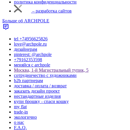
политика конфиденциальности
– разработка сайтов
Больше об ARCHPOLE
tel +74956625826
love@archpole.ru
дизайнерам
pinterest: @archpole
+79162353598
меняйся с аrchpole
Москва, 1-й Магистральный тупик, 5
cотрудничество с художниками
b2b партнерам
доставка / оплата / возврат
заказать дизайн проект
нестандартные изделия
купи брошку - спаси кошку
my flat
trade-in
экологично
о нас
F.A.Q.