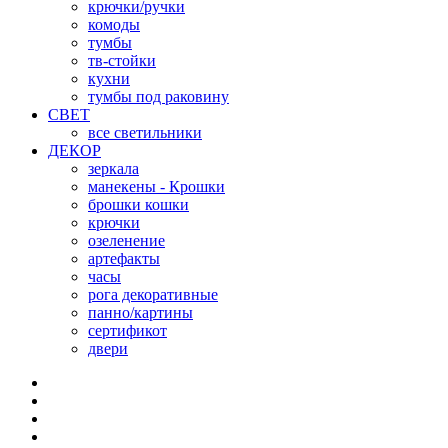
крючки/ручки
комоды
тумбы
тв-стойки
кухни
тумбы под раковину
СВЕТ
все светильники
ДЕКОР
зеркала
манекены - Крошки
брошки кошки
крючки
озеленение
артефакты
часы
рога декоративные
панно/картины
сертификот
двери