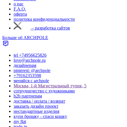
о нас
F.A.Q.
оферта
политика конфиденциальности
– разработка сайтов
Больше об ARCHPOLE
tel +74956625826
love@archpole.ru
дизайнерам
pinterest: @archpole
+79162353598
меняйся с аrchpole
Москва, 1-й Магистральный тупик, 5
cотрудничество с художниками
b2b партнерам
доставка / оплата / возврат
заказать дизайн проект
нестандартные изделия
купи брошку - спаси кошку
my flat
trade-in