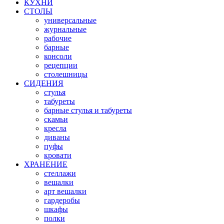
КУХНИ
СТОЛЫ
универсальные
журнальные
рабочие
барные
консоли
рецепции
столешницы
СИДЕНИЯ
стулья
табуреты
барные стулья и табуреты
скамьи
кресла
диваны
пуфы
кровати
ХРАНЕНИЕ
стеллажи
вешалки
арт вешалки
гардеробы
шкафы
полки