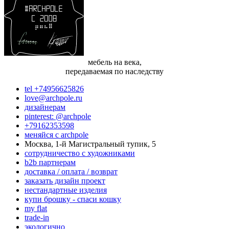
мебель на века,
передаваемая по наследству
tel +74956625826
love@archpole.ru
дизайнерам
pinterest: @archpole
+79162353598
меняйся с аrchpole
Москва, 1-й Магистральный тупик, 5
cотрудничество с художниками
b2b партнерам
доставка / оплата / возврат
заказать дизайн проект
нестандартные изделия
купи брошку - спаси кошку
my flat
trade-in
экологично