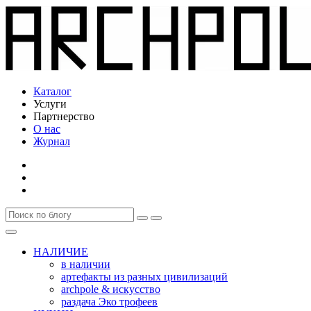
Каталог
Услуги
Партнерство
О нас
Журнал
НАЛИЧИЕ
в наличии
артефакты из разных цивилизаций
archpole & искусство
раздача Эко трофеев