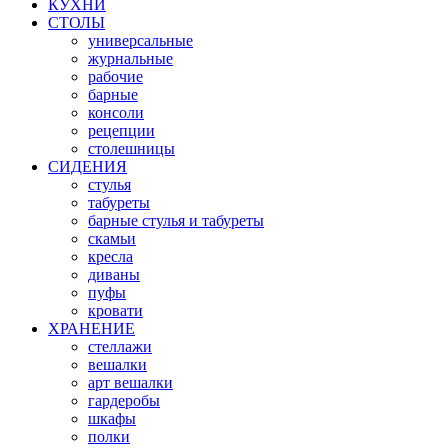
КУХНИ
СТОЛЫ
универсальные
журнальные
рабочие
барные
консоли
рецепции
столешницы
СИДЕНИЯ
стулья
табуреты
барные стулья и табуреты
скамьи
кресла
диваны
пуфы
кровати
ХРАНЕНИЕ
стеллажи
вешалки
арт вешалки
гардеробы
шкафы
полки