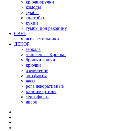
крючки/ручки
комоды
тумбы
тв-стойки
кухни
тумбы под раковину
СВЕТ
все светильники
ДЕКОР
зеркала
манекены - Крошки
брошки кошки
крючки
озеленение
артефакты
часы
рога декоративные
панно/картины
сертификот
двери